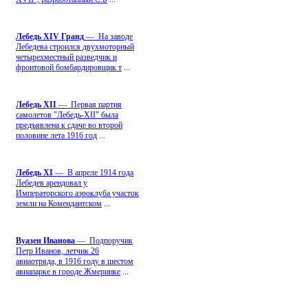
Лебедь ХIV Гранд
— На заводе
Лебедева строился двухмоторный
четырехместный разведчик и
фронтовой бомбардировщик т
...
Лебедь ХII
— Первая партия
самолетов "Лебедь-ХII" была
предъявлена к сдаче во второй
половине лета 1916 год
...
Лебедь ХI
— В апреле 1914 года
Лебедев арендовал у
Императорского аэроклуба участок
земли на Комендантском
...
Вуазен Иванова
— Подпоручик
Петр Иванов, летчик 26
авиаотряда, в 1916 году в шестом
авиапарке в городе Жмеринке
...