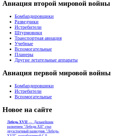
Авиация второй мировой войны
Бомбардировщики
Разведчики
Истребители
Штурмовики
Транспортная авиация
Учебные
Вспомогательные
Планеры
Другие летательные аппараты
Авиация первой мировой войны
Бомбардировщики
Истребители
Вспомогательные
Новое на сайте
Лебедь ХVII
— Дальнейшим
развитием "Лебедя-ХII" стал
двухстоечный разведчик "Лебедь-
XVII", разработанный С.Б
...