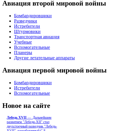
Авиация второй мировой войны
Бомбардировщики
Разведчики
Истребители
Штурмовики
Транспортная авиация
Учебные
Вспомогательные
Планеры
Другие летательные аппараты
Авиация первой мировой войны
Бомбардировщики
Истребители
Вспомогательные
Новое на сайте
Лебедь ХVII
— Дальнейшим
развитием "Лебедя-ХII" стал
двухстоечный разведчик "Лебедь-
XVII", разработанный С.Б
...