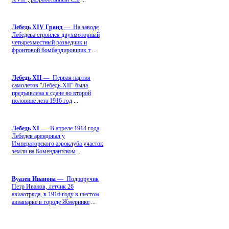
Лебедь ХIV Гранд
— На заводе
Лебедева строился двухмоторный
четырехместный разведчик и
фронтовой бомбардировщик т
...
Лебедь ХII
— Первая партия
самолетов "Лебедь-ХII" была
предъявлена к сдаче во второй
половине лета 1916 год
...
Лебедь ХI
— В апреле 1914 года
Лебедев арендовал у
Императорского аэроклуба участок
земли на Комендантском
...
Вуазен Иванова
— Подпоручик
Петр Иванов, летчик 26
авиаотряда, в 1916 году в шестом
авиапарке в городе Жмеринке
...