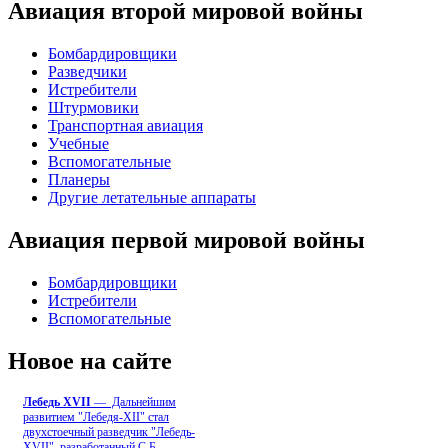
Авиация второй мировой войны
Бомбардировщики
Разведчики
Истребители
Штурмовики
Транспортная авиация
Учебные
Вспомогательные
Планеры
Другие летательные аппараты
Авиация первой мировой войны
Бомбардировщики
Истребители
Вспомогательные
Новое на сайте
Лебедь ХVII
— Дальнейшим
развитием "Лебедя-ХII" стал
двухстоечный разведчик "Лебедь-
XVII", разработанный С.Б
...