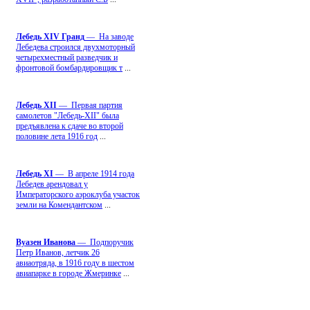
Лебедь ХIV Гранд
— На заводе
Лебедева строился двухмоторный
четырехместный разведчик и
фронтовой бомбардировщик т
...
Лебедь ХII
— Первая партия
самолетов "Лебедь-ХII" была
предъявлена к сдаче во второй
половине лета 1916 год
...
Лебедь ХI
— В апреле 1914 года
Лебедев арендовал у
Императорского аэроклуба участок
земли на Комендантском
...
Вуазен Иванова
— Подпоручик
Петр Иванов, летчик 26
авиаотряда, в 1916 году в шестом
авиапарке в городе Жмеринке
...