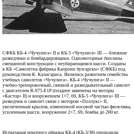
СФКБ КБ-4 «Чучулига» II и КБ-5 «Чучулига» III — ближние
разведчики и бомбардировщики. Одномоторные бипланы
смешанной конструкции с неубирающимся шасси. Созданы
в КБ «Самолетна фабрика Капрони булгарски» (СФКБ) под
руководством К. Калигариса. Являлись развитием семейства
учебных самолетов «Чучулига». КБ-4 «Чучулига» II —
учебно-тренировочный, связной и разведывательный самолет
с двигателем R-975-E1P (позднее заменены на моторы
«Кастор» II) и вооружением 1×7, 69, КБ-5 «Чучулига» III —
разведчик и самолет связи с мотором «Поллукс» II,
увеличенным крылом, измененной носовой частью фюзеляжа,
усиленным шасси, вооружение 2×7, 69, бомбы до 200 кг.
Испытания опытного образца КБ-4 (КБ-3/38) проходили