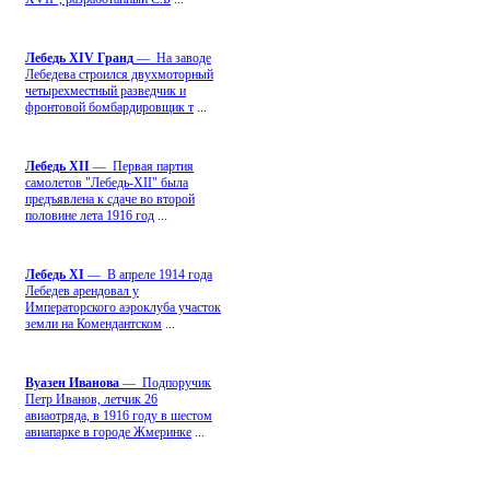
Лебедь ХIV Гранд
— На заводе
Лебедева строился двухмоторный
четырехместный разведчик и
фронтовой бомбардировщик т
...
Лебедь ХII
— Первая партия
самолетов "Лебедь-ХII" была
предъявлена к сдаче во второй
половине лета 1916 год
...
Лебедь ХI
— В апреле 1914 года
Лебедев арендовал у
Императорского аэроклуба участок
земли на Комендантском
...
Вуазен Иванова
— Подпоручик
Петр Иванов, летчик 26
авиаотряда, в 1916 году в шестом
авиапарке в городе Жмеринке
...