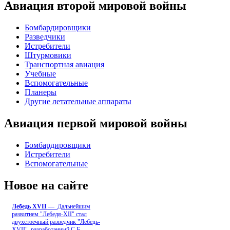
Авиация второй мировой войны
Бомбардировщики
Разведчики
Истребители
Штурмовики
Транспортная авиация
Учебные
Вспомогательные
Планеры
Другие летательные аппараты
Авиация первой мировой войны
Бомбардировщики
Истребители
Вспомогательные
Новое на сайте
Лебедь ХVII
— Дальнейшим
развитием "Лебедя-ХII" стал
двухстоечный разведчик "Лебедь-
XVII", разработанный С.Б
...