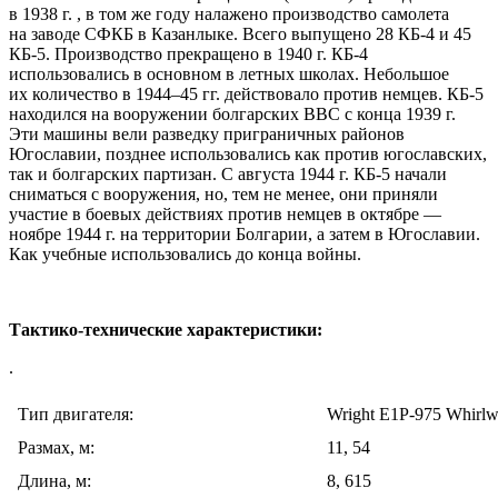
в 1938 г. , в том же году налажено производство самолета
на заводе СФКБ в Казанлыке. Всего выпущено 28 КБ-4 и 45
КБ-5. Производство прекращено в 1940 г. КБ-4
использовались в основном в летных школах. Небольшое
их количество в 1944–45 гг. действовало против немцев. КБ-5
находился на вооружении болгарских ВВС с конца 1939 г.
Эти машины вели разведку приграничных районов
Югославии, позднее использовались как против югославских,
так и болгарских партизан. С августа 1944 г. КБ-5 начали
сниматься с вооружения, но, тем не менее, они приняли
участие в боевых действиях против немцев в октябре —
ноябре 1944 г. на территории Болгарии, а затем в Югославии.
Как учебные использовались до конца войны.
Тактико-технические характеристики:
.
Тип двигателя:
Wright E1P-975 Whirlw
Размах, м:
11, 54
Длина, м:
8, 615