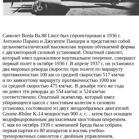
Самолет Breda Ba.88 Lince был спроектирован в 1936 г.
Антонио Парано и Джузеппе Панцери и представлял собой
цельнометаллический высокоплан хорошо обтекаемой формы
с двухмоторной силовой установкой. Опытный самолет,
который имел однокилевое вертикальное оперение, совершил
первый полет в октябре 1936 г. В апреле 1937 г. он установил
два мировых рекорда скорости: при полете по маршруту
протяженностью 100 км со средней скоростью 517 км/час
и по замкнутому маршруту протяженностью 1000 км
со средней скоростью 475 км/час. В декабре того же года
он довел эти рекорды до 554 км/час и 524 км/час
соответственно. Опытный экземпляр, который имел
убирающееся шасси с хвостовым колесом и силовую
установку, состоявшую из двух звездообразных двигателей
Gnome-Rhône K-14 мощностью 900 л. с. , затем был оснащен
модифицированным двухкилевым хвостовым оперением.
С мая по октябрь 1939 г. компанией Бреда была собрана
первая партия из 80 аппаратов и восемь учебно-
тренировочных самолетов с двойным управлением.