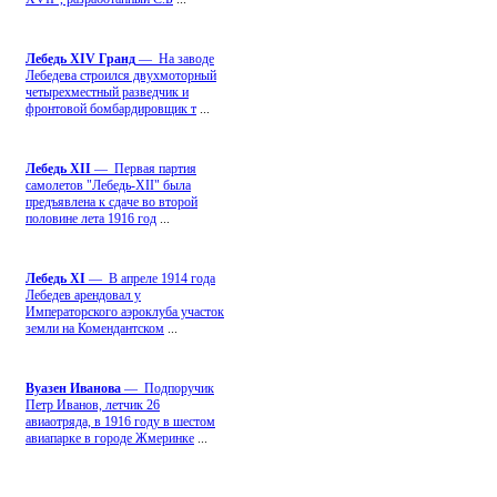
Лебедь ХIV Гранд
— На заводе
Лебедева строился двухмоторный
четырехместный разведчик и
фронтовой бомбардировщик т
...
Лебедь ХII
— Первая партия
самолетов "Лебедь-ХII" была
предъявлена к сдаче во второй
половине лета 1916 год
...
Лебедь ХI
— В апреле 1914 года
Лебедев арендовал у
Императорского аэроклуба участок
земли на Комендантском
...
Вуазен Иванова
— Подпоручик
Петр Иванов, летчик 26
авиаотряда, в 1916 году в шестом
авиапарке в городе Жмеринке
...