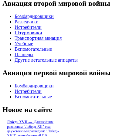
Авиация второй мировой войны
Бомбардировщики
Разведчики
Истребители
Штурмовики
Транспортная авиация
Учебные
Вспомогательные
Планеры
Другие летательные аппараты
Авиация первой мировой войны
Бомбардировщики
Истребители
Вспомогательные
Новое на сайте
Лебедь ХVII
— Дальнейшим
развитием "Лебедя-ХII" стал
двухстоечный разведчик "Лебедь-
XVII", разработанный С.Б
...