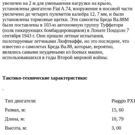
увеличен на 2 м для уменьшения нагрузки на крыло,
установлены двигатели Fiat A.74, вооружение в носовой части
увеличено до четырех пулеметов калибра 12, 7 мм, и были
установлены тормозные щитки. Эти самолеты Бреда Ba.88M
были поставлены в 103-ю автономную группу Туффатори
(полк пикирующих бомбардировщиков) в Лонате Поццоло 7
сентября 1943 г. Они прошли летные испытания,
пилотируемые летчиками Люфтваффе, но это последнее, что
известно о самолетах Бреда Ba.88, которые, вероятно,
являлись самыми неудачными из боевых машин,
использовавшихся в годы Второй мировой войны.
Тактико-технические характеристики:
.
Тип двигателя:
Piaggio PX
Размах, м:
15, 60
Длина, м:
10, 79
Высота, м:
3, 00