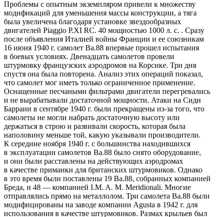
Проблемы с опытным экземпляром привели к множеству
модификаций для уменьшения массы конструкции, а тяга
была увеличена благодаря установке звездообразных
двигателей Piaggio P.XI RC. 40 мощностью 1000 л. с. . Сразу
после объявления Италией войны Франции и ее союзникам
16 июня 1940 г. самолет Ba.88 впервые прошел испытания
в боевых условиях. Двенадцать самолетов провели
штурмовку французских аэродромов на Корсике. Три дня
спустя она была повторена. Анализ этих операций показал,
что самолет мог иметь только ограниченное применение.
Оснащенные песчаными фильтрами двигатели перегревались
и не вырабатывали достаточной мощности. Атаки на Сиди
Баррани в сентябре 1940 г. были прекращены из-за того, что
самолеты не могли набрать достаточную высоту или
держаться в строю и развивали скорость, которая была
наполовину меньше той, какую указывали производители.
К середине ноября 1940 г. с большинства находившихся
в эксплуатации самолетов Ba.88 было снято оборудование,
и они были расставлены на действующих аэродромах
в качестве приманки для британских штурмовиков. Однако
в это время были поставлены 19 Ba.88, собранных компанией
Бреда, и 48 — компанией I.M. A. M. Meridionali. Многие
отправлялись прямо на металлолом. Три самолета Ba.88 были
модифицированы на заводе компании Agusta в 1942 г. для
использования в качестве штурмовиков. Размах крыльев был