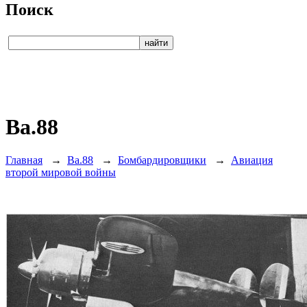
Поиск
Ba.88
Главная
→
Ba.88
→
Бомбардировщики
→
Авиация
второй мировой войны