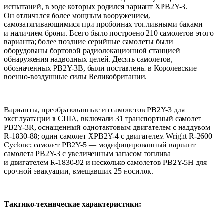
испытаний, в ходе которых родился вариант XPB2Y-3.
Он отличался более мощным вооружением,
самозатягивающимися при пробоинах топливными баками
и наличием брони. Всего было построено 210 самолетов этого
варианта; более поздние серийные самолеты были
оборудованы бортовой радиолокационной станцией
обнаружения надводных целей. Десять самолетов,
обозначенных PB2Y-3B, были поставлены в Королевские
военно-воздушные силы Великобритании.
Варианты, преобразованные из самолетов PB2Y-3 для
эксплуатации в США, включали 31 транспортный самолет
PB2Y-3R, оснащенный однотактовым двигателем с наддувом
R-1830-88; один самолет XPB2Y-4 с двигателем Wright R-2600
Cyclone; самолет PB2Y-5 — модифицированный вариант
самолета PB2Y-3 с увеличенным запасом топлива
и двигателем R-1830-92 и несколько самолетов PB2Y-5H для
срочной эвакуации, вмещавших 25 носилок.
Тактико-технические характеристики: