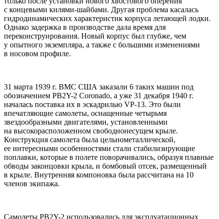
только после установки нового хвостового оперения
с концевыми килями-шайбами. Другая проблема касалась
гидродинамических характеристик корпуса летающей лодки.
Однако задержка в производстве дала время для
переконструирования. Новый корпус был глубже, чем
у опытного экземпляра, а также с большими изменениями
в носовом профиле.
31 марта 1939 г. ВМС США заказали 6 таких машин под
обозначением PB2Y-2 Coronado, а уже 31 декабря 1940 г.
началась поставка их в эскадрилью VP-13. Это были
впечатляющие самолеты, оснащенные четырьмя
звездообразными двигателями, установленными
на высокорасположенном свободнонесущем крыле.
Конструкция самолета была цельнометаллической,
ее интересными особенностями стали стабилизирующие
поплавки, которые в полете поворачивались, образуя плавные
обводы законцовки крыла, и бомбовый отсек, размещенный
в крыле. Внутренняя компоновка была рассчитана на 10
членов экипажа.
Самолеты PB2Y-2 использовались для эксплуатационных