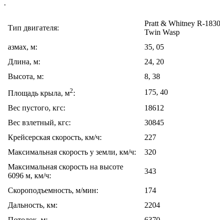
.
Pratt & Whitney R-183
Тип двигателя:
Twin Wasp
азмах, м:
35, 05
Длина, м:
24, 20
Высота, м:
8, 38
2
175, 40
Площадь крыла, м
:
Вес пустого, кгс:
18612
Вес взлетный, кгс:
30845
Крейсерская скорость, км/ч:
227
Максимальная скорость у земли, км/ч:
320
Максимальная скорость на высоте
343
6096 м, км/ч:
Скороподъемность, м/мин:
174
Дальность, км:
2204
Потолок, м:
6370