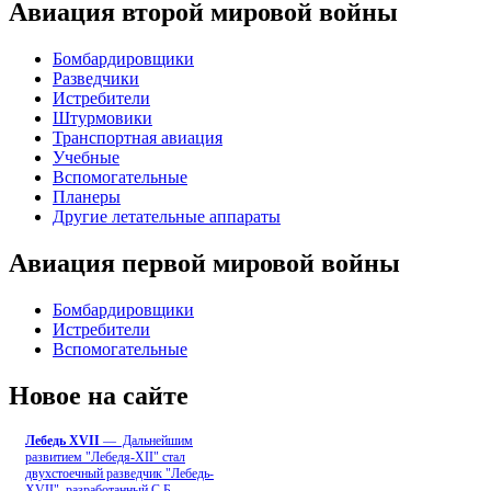
Авиация второй мировой войны
Бомбардировщики
Разведчики
Истребители
Штурмовики
Транспортная авиация
Учебные
Вспомогательные
Планеры
Другие летательные аппараты
Авиация первой мировой войны
Бомбардировщики
Истребители
Вспомогательные
Новое на сайте
Лебедь ХVII
— Дальнейшим
развитием "Лебедя-ХII" стал
двухстоечный разведчик "Лебедь-
XVII", разработанный С.Б
...