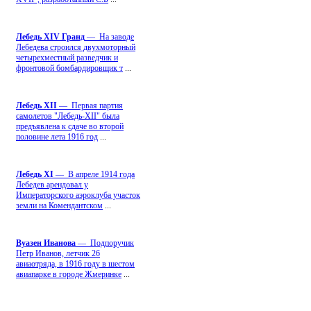
Лебедь ХIV Гранд
— На заводе
Лебедева строился двухмоторный
четырехместный разведчик и
фронтовой бомбардировщик т
...
Лебедь ХII
— Первая партия
самолетов "Лебедь-ХII" была
предъявлена к сдаче во второй
половине лета 1916 год
...
Лебедь ХI
— В апреле 1914 года
Лебедев арендовал у
Императорского аэроклуба участок
земли на Комендантском
...
Вуазен Иванова
— Подпоручик
Петр Иванов, летчик 26
авиаотряда, в 1916 году в шестом
авиапарке в городе Жмеринке
...