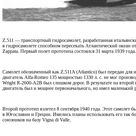
Z.511 — транспортный гидросамолет, разработанная итальянским 
в гидросамолете способном пересекать Атлантический океан о
Zappata. Первый полет прототипа состоялся 31 марта 1939 года.
Самолет обозначенный как Z.511A (Atlantico) был передан для
двигатель Alfa-Romeo 135 мощностью 1330 л. с. не мог произво
Wright R-2600-A2B был слишком дорог. В результате на второй
двигатель был и мощнее первоначального, но имел маленький р
Второй прототип взлетел 8 сентября 1940 года. Этот самолет
в Югославии и Греции. Имелись планы использовать его так б
союзников на базу Vigna di Valle.