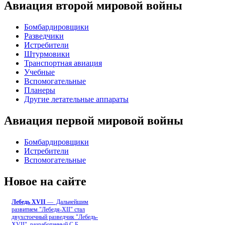
Авиация второй мировой войны
Бомбардировщики
Разведчики
Истребители
Штурмовики
Транспортная авиация
Учебные
Вспомогательные
Планеры
Другие летательные аппараты
Авиация первой мировой войны
Бомбардировщики
Истребители
Вспомогательные
Новое на сайте
Лебедь ХVII
— Дальнейшим
развитием "Лебедя-ХII" стал
двухстоечный разведчик "Лебедь-
XVII", разработанный С.Б
...