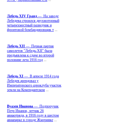
Лебедь ХIV Гранд
— На заводе
Лебедева строился двухмоторный
четырехместный разведчик и
фронтовой бомбардировщик т
...
Лебедь ХII
— Первая партия
самолетов "Лебедь-ХII" была
предъявлена к сдаче во второй
половине лета 1916 год
...
Лебедь ХI
— В апреле 1914 года
Лебедев арендовал у
Императорского аэроклуба участок
земли на Комендантском
...
Вуазен Иванова
— Подпоручик
Петр Иванов, летчик 26
авиаотряда, в 1916 году в шестом
авиапарке в городе Жмеринке
...