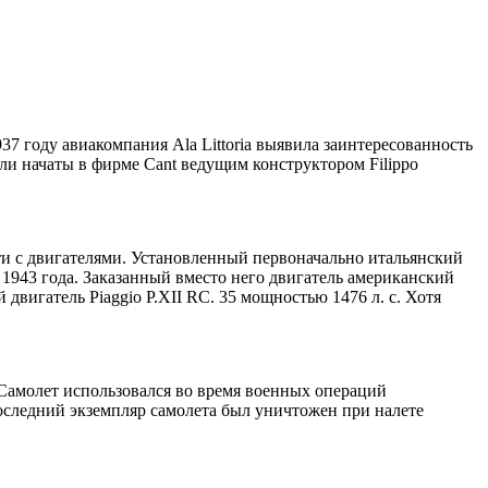
937 году авиакомпания Ala Littoria выявила заинтересованность
ли начаты в фирме Cant ведущим конструктором Filippo
сти с двигателями. Установленный первоначально итальянский
о 1943 года. Заказанный вместо него двигатель американский
вигатель Piaggio P.XII RC. 35 мощностью 1476 л. с. Хотя
 Самолет использовался во время военных операций
оследний экземпляр самолета был уничтожен при налете