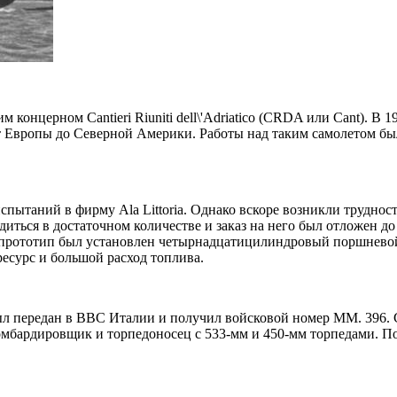
концерном Cantieri Riuniti dell\'Adriatico (CRDA или Cant). В 1
т Европы до Северной Америки. Работы над таким самолетом бы
 испытаний в фирму Ala Littoria. Однако вскоре возникли трудно
диться в достаточном количестве и заказ на него был отложен д
 прототип был установлен четырнадцатицилиндровый поршневой д
есурс и большой расход топлива.
 был передан в ВВС Италии и получил войсковой номер MM. 396.
омбардировщик и торпедоносец с 533-мм и 450-мм торпедами. П