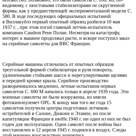
видимому, с хвостовыми стабилизаторами не скругленной
формы, как у предшествующей экспериментальной модели С.
580. В ходе последующих официальных испытаний
в Виллакублэ первый опытный образец разбился 10 мая
1937 г. , при этом погиб главный летчик-испытатель
компании Caudron Рене Полан. Несмотря на катастрофу,
интерес к машине продолжал расти, и вскоре поступил заказ
на серийные самолеты для ВВС Франции.
Серийные машины отличались от опытных образцов
треугольной формой стабилизатора и руля поворота,
удлиненными стойками шасси и нерегулируемыми щелями
в передней кромке крыла. Серийное производство
разворачивалось медленно, летные испытания первых
самолетов С. 690 М начались только в апреле 1939 года. Эти
военные самолеты не были вооружены, но имели
фотокинопулемет OPL. К концу мая того же года 15
самолетов получили центры подготовки летчиков-
истребителей в Салоне, Дижоне и Этампе, но после
капитуляции Франции в июНе.1940 г. ни один из них не был
годен для эксплуатации. Один самолет после войны был
восстановлен и 12 апреля 1945 г. поднялся в воздух. Следы
этой машины впоследствии затерялись.