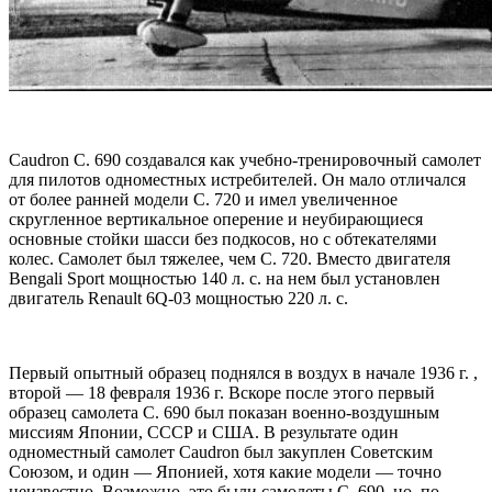
Caudron C. 690 создавался как учебно-тренировочный самолет
для пилотов одноместных истребителей. Он мало отличался
от более ранней модели С. 720 и имел увеличенное
скругленное вертикальное оперение и неубирающиеся
основные стойки шасси без подкосов, но с обтекателями
колес. Самолет был тяжелее, чем С. 720. Вместо двигателя
Bengali Sport мощностью 140 л. с. на нем был установлен
двигатель Renault 6Q-03 мощностью 220 л. с.
Первый опытный образец поднялся в воздух в начале 1936 г. ,
второй — 18 февраля 1936 г. Вскоре после этого первый
образец самолета С. 690 был показан военно-воздушным
миссиям Японии, СССР и США. В результате один
одноместный самолет Caudron был закуплен Советским
Союзом, и один — Японией, хотя какие модели — точно
неизвестно. Возможно, это были самолеты С. 690, но, по-