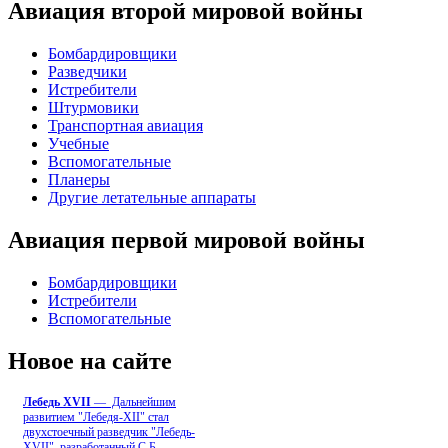
Авиация второй мировой войны
Бомбардировщики
Разведчики
Истребители
Штурмовики
Транспортная авиация
Учебные
Вспомогательные
Планеры
Другие летательные аппараты
Авиация первой мировой войны
Бомбардировщики
Истребители
Вспомогательные
Новое на сайте
Лебедь ХVII
— Дальнейшим
развитием "Лебедя-ХII" стал
двухстоечный разведчик "Лебедь-
XVII", разработанный С.Б
...