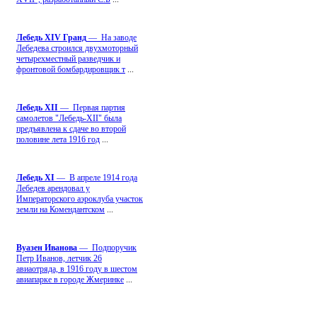
Лебедь ХIV Гранд
— На заводе
Лебедева строился двухмоторный
четырехместный разведчик и
фронтовой бомбардировщик т
...
Лебедь ХII
— Первая партия
самолетов "Лебедь-ХII" была
предъявлена к сдаче во второй
половине лета 1916 год
...
Лебедь ХI
— В апреле 1914 года
Лебедев арендовал у
Императорского аэроклуба участок
земли на Комендантском
...
Вуазен Иванова
— Подпоручик
Петр Иванов, летчик 26
авиаотряда, в 1916 году в шестом
авиапарке в городе Жмеринке
...