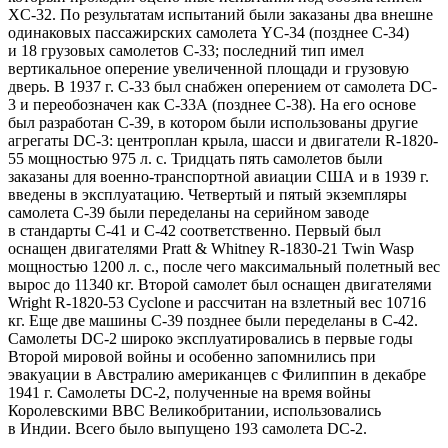
XC-32. По результатам испытаний были заказаны два внешне
одинаковых пассажирских самолета YC-34 (позднее С-34)
и 18 грузовых самолетов С-33; последний тип имел
вертикальное оперение увеличенной площади и грузовую
дверь. В 1937 г. С-33 был снабжен оперением от самолета DC-
3 и переобозначен как С-33А (позднее С-38). На его основе
был разработан С-39, в котором были использованы другие
агрегаты DC-3: центроплан крыла, шасси и двигатели R-1820-
55 мощностью 975 л. с. Тридцать пять самолетов были
заказаны для военно-транспортной авиации США и в 1939 г.
введены в эксплуатацию. Четвертый и пятый экземпляры
самолета С-39 были переделаны на серийном заводе
в стандарты С-41 и С-42 соответственно. Первый был
оснащен двигателями Pratt & Whitney R-1830-21 Twin Wasp
мощностью 1200 л. с., после чего максимальный полетный вес
вырос до 11340 кг. Второй самолет был оснащен двигателями
Wright R-1820-53 Cyclone и рассчитан на взлетный вес 10716
кг. Еще две машины С-39 позднее были переделаны в С-42.
Самолеты DC-2 широко эксплуатировались в первые годы
Второй мировой войны и особенно запомнились при
эвакуации в Австралию американцев с Филиппин в декабре
1941 г. Самолеты DC-2, полученные на время войны
Королевскими ВВС Великобритании, использовались
в Индии. Всего было выпущено 193 самолета DC-2.