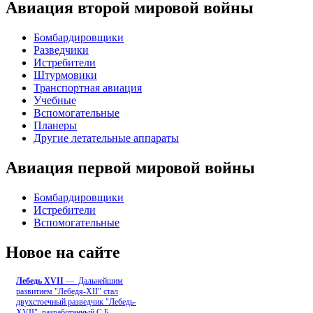
Авиация второй мировой войны
Бомбардировщики
Разведчики
Истребители
Штурмовики
Транспортная авиация
Учебные
Вспомогательные
Планеры
Другие летательные аппараты
Авиация первой мировой войны
Бомбардировщики
Истребители
Вспомогательные
Новое на сайте
Лебедь ХVII
— Дальнейшим
развитием "Лебедя-ХII" стал
двухстоечный разведчик "Лебедь-
XVII", разработанный С.Б
...