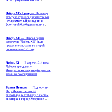
Лебедь ХIV Гранд
— На заводе
Лебедева строился двухмоторный
четырехместный разведчик и
фронтовой бомбардировщик т
...
Лебедь ХII
— Первая партия
самолетов "Лебедь-ХII" была
предъявлена к сдаче во второй
половине лета 1916 год
...
Лебедь ХI
— В апреле 1914 года
Лебедев арендовал у
Императорского аэроклуба участок
земли на Комендантском
...
Вуазен Иванова
— Подпоручик
Петр Иванов, летчик 26
авиаотряда, в 1916 году в шестом
авиапарке в городе Жмеринке
...