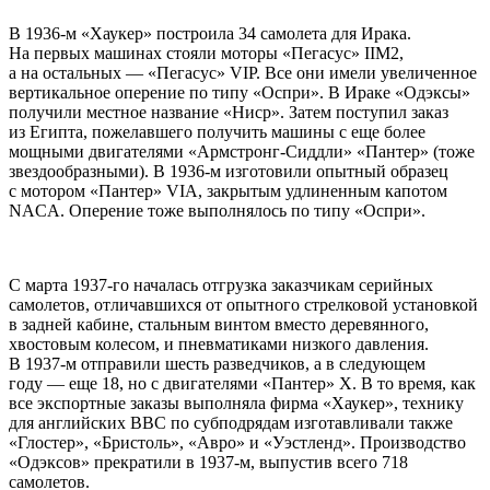
В 1936-м «Хаукер» построила 34 самолета для Ирака.
На первых машинах стояли моторы «Пегасус» IIM2,
а на остальных — «Пегасус» VIP. Все они имели увеличенное
вертикальное оперение по типу «Оспри». В Ираке «Одэксы»
получили местное название «Ниср». Затем поступил заказ
из Египта, пожелавшего получить машины с еще более
мощными двигателями «Армстронг-Сиддли» «Пантер» (тоже
звездообразными). В 1936-м изготовили опытный образец
с мотором «Пантер» VIA, закрытым удлиненным капотом
NACA. Оперение тоже выполнялось по типу «Оспри».
С марта 1937-го началась отгрузка заказчикам серийных
самолетов, отличавшихся от опытного стрелковой установкой
в задней кабине, стальным винтом вместо деревянного,
хвостовым колесом, и пневматиками низкого давления.
В 1937-м отправили шесть разведчиков, а в следующем
году — еще 18, но с двигателями «Пантер» Х. В то время, как
все экспортные заказы выполняла фирма «Хаукер», технику
для английских ВВС по субподрядам изготавливали также
«Глостер», «Бристоль», «Авро» и «Уэстленд». Производство
«Одэксов» прекратили в 1937-м, выпустив всего 718
самолетов.