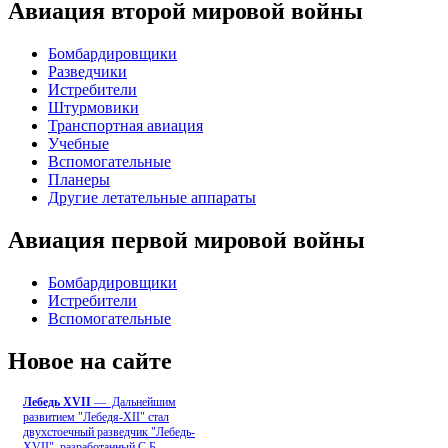
Авиация второй мировой войны
Бомбардировщики
Разведчики
Истребители
Штурмовики
Транспортная авиация
Учебные
Вспомогательные
Планеры
Другие летательные аппараты
Авиация первой мировой войны
Бомбардировщики
Истребители
Вспомогательные
Новое на сайте
Лебедь ХVII
— Дальнейшим
развитием "Лебедя-ХII" стал
двухстоечный разведчик "Лебедь-
XVII", разработанный С.Б
...