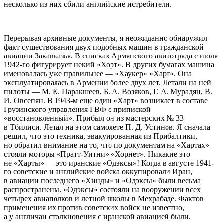
несколько из них сбили английские истребители.
Перерывая архивные документы, я неожиданно обнаружил
факт существования двух подобных машин в гражданской
авиации Закавказья. В списках Армянского авиаотряда с июля
1942-го фигурирует некий «Хорт». В других бумагах машина
именовалась уже правильнее — «Хаукер» «Харт». Она
эксплуатировалась в Армении более двух лет. Летали на ней
пилоты — М. К. Паракшеев, Б. А. Возяков, Г. А. Мурадян, В.
И. Овсепян. В 1943-м еще один «Харт» возникает в составе
Грузинского управления ГВФ с припиской
«восстановленный». Прибыл он из мастерских № 33
в Тбилиси. Летал на этом самолете П. Д. Устинов. Я сначала
решил, что это техника, эвакуированная из Прибалтики,
но обратил внимание на то, что по документам на «Хартах»
стояли моторы «Пратт-Уитни» «Хорнет». Никакие это
не «Харты» — это иранские «Одэксы»! Когда в августе 1941-
го советские и английские войска оккупировали Иран,
в авиации последнего «Хинды» и «Одэксы» были весьма
распространены. «Одэксы» состояли на вооружении всех
четырех авиаполков и летной школы в Мехрабаде. Фактов
применения их против советских войск не известно,
а у англичан столкновения с иранской авиацией были.