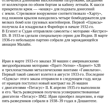
отличались длинными выхлопными патрубками, шедшими
от коллекторов по обоим бортам за кабину летнаба. К шасси
прикрепили крюк — «кошку» для подхвата донесений
с земли. Стрелковое вооружение соответствовало «Харту»,
под нижним крылом находились четыре бомбодержателя для
мелких бомб или грузовых контейнеров. Первой «Одэксы»
получила 4-я эскадрилья в Фарнборо в начале 1932-го.
В Египет и Судан отправляли самолеты с моторами «Кестрел»
IIS. В 1933-м сделали специальную серию для Индии. В марте
1936-го небольшую партию собрали для зарождающейся
авиации Малайи.
Иран в марте 1933-го заказал 30 машин с американскими
звездообразными моторами «Пратт-Уитни» «Хорнет» S2B
и трехлопастными металлическими винтами «Гамильтон».
Первый такой самолет взлетел в августе 1933-го. Последние
«Одэксы» этого заказа отправили в следующем году, когда
от иранцев поступил новый контракт на 26 машин
с двигателями «Пегасус» II. К апрелю 1935-го выполнили
и его. Часть разведчиков получила усовершенствованные
двигатели «Пегасус» IIM2. Иран приобрел лицензию, и еще
пять разведчиков собрали в 1938–39 годах в Дошантепе.