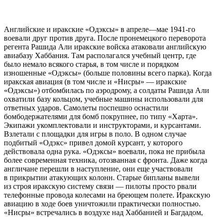
Английские и иракские «Одэксы» в апреле—мае 1941-го
воевали друг против друга. После пронемецкого переворота
регента Рашида Али иракские войска атаковали английскую
авиабазу Хаббания. Там располагался учебный центр, где
было немало всякого старья, в том числе и порядком
изношенные «Одэксы» (больше половины всего парка). Когда
иракская авиация (в том числе и «Нисры» — иракские
«Одэксы») отбомбилась по аэродрому, а солдаты Рашида Али
охватили базу кольцом, учебные машины использовали для
ответных ударов. Самолеты поспешно оснастили
бомбодержателями для бомб покрупнее, по типу «Харта».
Экипажи укомплектовали и инструкторами, и курсантами.
Взлетали с площадки для игры в поло. В одном случае
подбитый «Одэкс» привел домой курсант, у которого
действовала одна рука. «Одэксы» воевали, пока не прибыла
более современная техника, отозванная с фронта. Даже когда
англичане перешли в наступление, они еще участвовали
в прикрытии атакующих колонн. Старые бипланы вывели
из строя иракскую систему связи — пилоты просто рвали
телефонные провода колесами на бреющем полете. Иракскую
авиацию в ходе боев уничтожили практически полностью.
«Нисры» встречались в воздухе над Хаббанией и Багдадом,