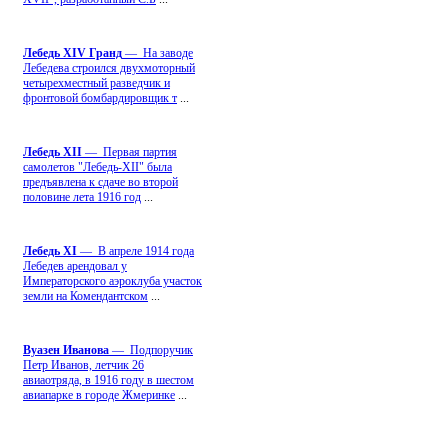
Лебедь ХIV Гранд
— На заводе
Лебедева строился двухмоторный
четырехместный разведчик и
фронтовой бомбардировщик т
...
Лебедь ХII
— Первая партия
самолетов "Лебедь-ХII" была
предъявлена к сдаче во второй
половине лета 1916 год
...
Лебедь ХI
— В апреле 1914 года
Лебедев арендовал у
Императорского аэроклуба участок
земли на Комендантском
...
Вуазен Иванова
— Подпоручик
Петр Иванов, летчик 26
авиаотряда, в 1916 году в шестом
авиапарке в городе Жмеринке
...