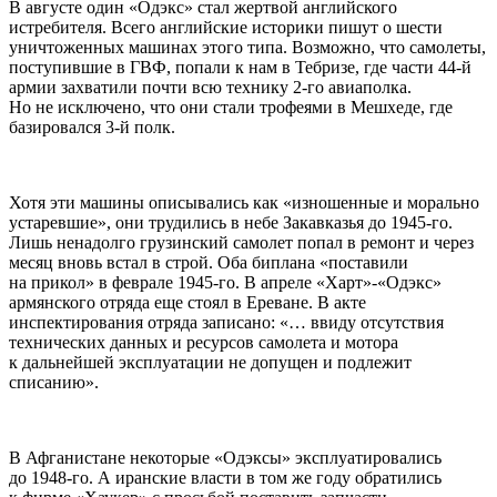
В августе один «Одэкс» стал жертвой английского
истребителя. Всего английские историки пишут о шести
уничтоженных машинах этого типа. Возможно, что самолеты,
поступившие в ГВФ, попали к нам в Тебризе, где части 44-й
армии захватили почти всю технику 2-го авиаполка.
Но не исключено, что они стали трофеями в Мешхеде, где
базировался 3-й полк.
Хотя эти машины описывались как «изношенные и морально
устаревшие», они трудились в небе Закавказья до 1945-го.
Лишь ненадолго грузинский самолет попал в ремонт и через
месяц вновь встал в строй. Оба биплана «поставили
на прикол» в феврале 1945-го. В апреле «Харт»-«Одэкс»
армянского отряда еще стоял в Ереване. В акте
инспектирования отряда записано: «… ввиду отсутствия
технических данных и ресурсов самолета и мотора
к дальнейшей эксплуатации не допущен и подлежит
списанию».
В Афганистане некоторые «Одэксы» эксплуатировались
до 1948-го. А иранские власти в том же году обратились