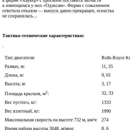
к фирме «Хаукер» с просьбой поставить запчасти
к имеющимся у них «Одэксам». Фирма с сожалением
ответила отказом — выпуск давно прекращен, оснастка
не сохранилась…
Тактико-технические характеристики:
.
Тип двигателя:
Rolls-Royce Ke
Размах, м:
11, 35
Длина, м:
9, 01
Высота, м:
3, 17
2
32, 33
Площадь крыльев, м
:
Вес пустого, кг:
1333
Вес взлетный, кг:
1990
Максимальная скорость на высоте 732 м, км/ч:
274
Время набора высоты 3048, м/мин:
8, 6