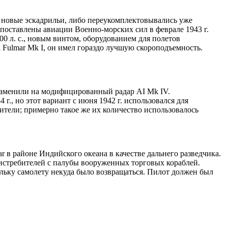
ь новые эскадрильи, либо переукомплектовывались уже
и поставлены авиации Военно-морских сил в феврале 1943 г.
00 л. с., новым винтом, оборудованием для полетов
а Fulmar Mk I, он имел гораздо лучшую скороподъемность.
о заменили на модифицированный радар AI Mk IV.
., но этот вариант с июня 1942 г. использовался для
бители; примерно такое же их количество использовалось
r в районе Индийского океана в качестве дальнего разведчика.
 истребителей с палубы вооруженных торговых кораблей.
кольку самолету некуда было возвращаться. Пилот должен был