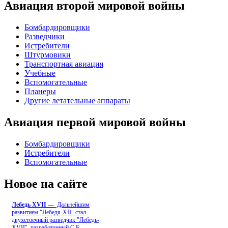
Авиация второй мировой войны
Бомбардировщики
Разведчики
Истребители
Штурмовики
Транспортная авиация
Учебные
Вспомогательные
Планеры
Другие летательные аппараты
Авиация первой мировой войны
Бомбардировщики
Истребители
Вспомогательные
Новое на сайте
Лебедь ХVII
— Дальнейшим
развитием "Лебедя-ХII" стал
двухстоечный разведчик "Лебедь-
XVII", разработанный С.Б
...