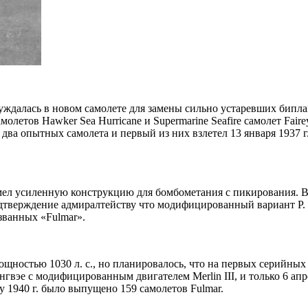
нуждалась в новом самолете для замены сильно устаревших бипл
молетов Hawker Sea Hurricane и Supermarine Seafire самолет Fai
о два опытных самолета и первый из них взлетел 13 января 1937
имел усиленную конструкцию для бомбометания с пикирования. В
подтверждение адмиралтейству что модифицированный вариант P. 
званных «Fulmar».
мощностью 1030 л. с., но планировалось, что на первых серийных 
нгвэе с модифицированным двигателем Merlin III, и только 6 апре
у 1940 г. было выпущено 159 самолетов Fulmar.