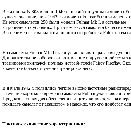
Эскадрилья N 808 в июне 1940 г. первой получила самолеты F
существовавшие, но к 1943 г. самолеты Fulmar были заменены с
Из этих самолетов 250 были модели Fulmar Mk I, а остальные 
в тропических условиях. При этом масса самолета была снижена
Эксперименты с вариантом ночного истребителя Fulmar началис
На самолеты Fulmar Mk II стали устанавливать радар воздушног
Дополнительное лобовое сопротивление и другие проблемы задер
тренировки экипажей ночных истребителей Fairey Fireflay. Ок
в качестве боевых и учебно-тренировочных.
В начале 1942 г. появились легкие высокочастотные радиопере
в течение короткого времени самолеты Fulmar участвовали в 
Предназначенная для обеспечения защиты конвоев, такая опера
покидать самолет с парашютом в надежде, что его подберет оди
Тактико-технические характеристики: