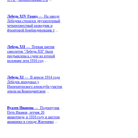
Лебедь ХIV Гранд
— На заводе
Лебедева строился двухмоторный
четырехместный разведчик и
фронтовой бомбардировщик т
...
Лебедь ХII
— Первая партия
самолетов "Лебедь-ХII" была
предъявлена к сдаче во второй
половине лета 1916 год
...
Лебедь ХI
— В апреле 1914 года
Лебедев арендовал у
Императорского аэроклуба участок
земли на Комендантском
...
Вуазен Иванова
— Подпоручик
Петр Иванов, летчик 26
авиаотряда, в 1916 году в шестом
авиапарке в городе Жмеринке
...