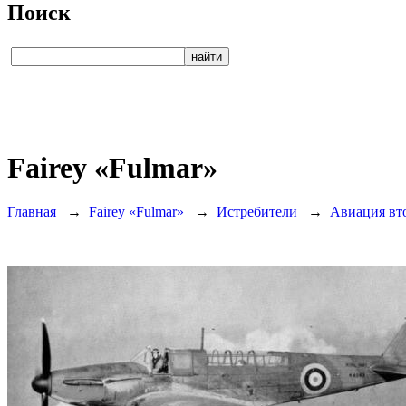
Поиск
Fairey «Fulmar»
Главная
→
Fairey «Fulmar»
→
Истребители
→
Авиация вт