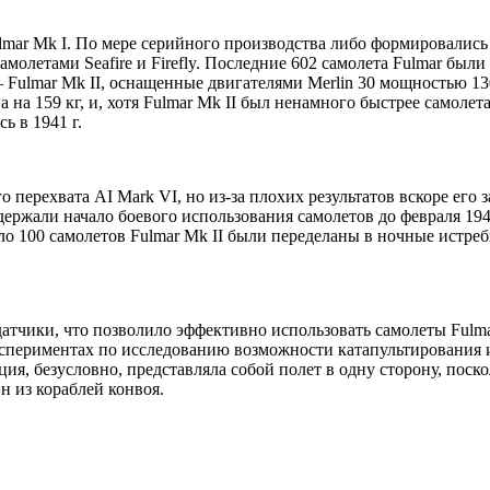
ulmar Mk I. По мере серийного производства либо формировалис
амолетами Seafire и Firefly. Последние 602 самолета Fulmar был
— Fulmar Mk II, оснащенные двигателями Merlin 30 мощностью 13
 на 159 кг, и, хотя Fulmar Mk II был ненамного быстрее самолет
ь в 1941 г.
о перехвата AI Mark VI, но из-за плохих результатов вскоре ег
жали начало боевого использования самолетов до февраля 1944 г
оло 100 самолетов Fulmar Mk II были переделаны в ночные истре
датчики, что позволило эффективно использовать самолеты Fulma
экспериментах по исследованию возможности катапультирования
ция, безусловно, представляла собой полет в одну сторону, пос
н из кораблей конвоя.