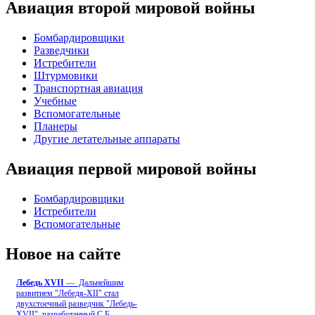
Авиация второй мировой войны
Бомбардировщики
Разведчики
Истребители
Штурмовики
Транспортная авиация
Учебные
Вспомогательные
Планеры
Другие летательные аппараты
Авиация первой мировой войны
Бомбардировщики
Истребители
Вспомогательные
Новое на сайте
Лебедь ХVII
— Дальнейшим
развитием "Лебедя-ХII" стал
двухстоечный разведчик "Лебедь-
XVII", разработанный С.Б
...