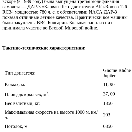
вскоре (в 1939 году) была выпущена третья модификация
самолета — ДАР-3 «Карван III» с двигателям Alfa-Romeo 126
RC34 мощностью 780 л. с. с обтекателями NACA.ДАР-3
показал отличные летные качества. Практически все машины
были закуплены ВВС Болгарии. Большая часть из них
принимала участие во Второй Мировой войне.
Тактико-технические характеристики:
.
Gnome-Rhône 
Тип двигателя:
Jupiter
Размах, м:
11, 90
2
37, 00
Площадь крыльев, м
:
Вес взлетный, кг:
1850
Максимальная скорость на высоте 1000 м, км/
203
ч:
Потолок, м:
6850