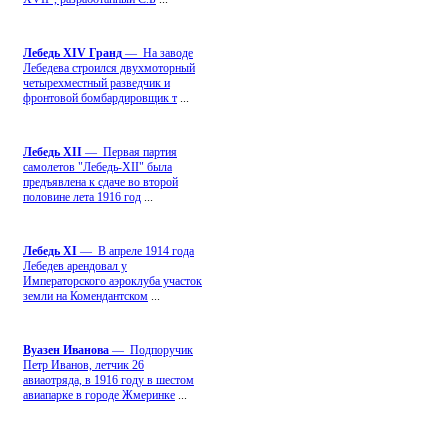
Лебедь ХIV Гранд
— На заводе
Лебедева строился двухмоторный
четырехместный разведчик и
фронтовой бомбардировщик т
...
Лебедь ХII
— Первая партия
самолетов "Лебедь-ХII" была
предъявлена к сдаче во второй
половине лета 1916 год
...
Лебедь ХI
— В апреле 1914 года
Лебедев арендовал у
Императорского аэроклуба участок
земли на Комендантском
...
Вуазен Иванова
— Подпоручик
Петр Иванов, летчик 26
авиаотряда, в 1916 году в шестом
авиапарке в городе Жмеринке
...