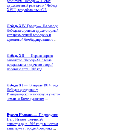
развитием "Лебедя-ХII" стал
двухстоечный разведчик "Лебедь-
XVII", разработанный С.Б
...
Лебедь ХIV Гранд
— На заводе
Лебедева строился двухмоторный
четырехместный разведчик и
фронтовой бомбардировщик т
...
Лебедь ХII
— Первая партия
самолетов "Лебедь-ХII" была
предъявлена к сдаче во второй
половине лета 1916 год
...
Лебедь ХI
— В апреле 1914 года
Лебедев арендовал у
Императорского аэроклуба участок
земли на Комендантском
...
Вуазен Иванова
— Подпоручик
Петр Иванов, летчик 26
авиаотряда, в 1916 году в шестом
авиапарке в городе Жмеринке
...