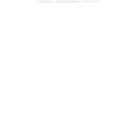
Страница сгенерирована:0.04045391