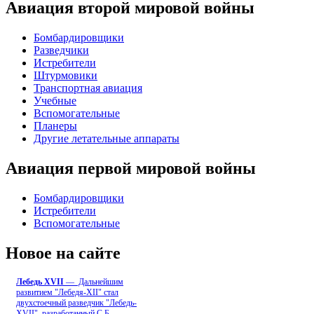
Авиация второй мировой войны
Бомбардировщики
Разведчики
Истребители
Штурмовики
Транспортная авиация
Учебные
Вспомогательные
Планеры
Другие летательные аппараты
Авиация первой мировой войны
Бомбардировщики
Истребители
Вспомогательные
Новое на сайте
Лебедь ХVII
— Дальнейшим
развитием "Лебедя-ХII" стал
двухстоечный разведчик "Лебедь-
XVII", разработанный С.Б
...