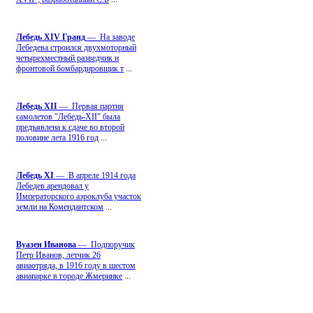
Лебедь ХIV Гранд
— На заводе
Лебедева строился двухмоторный
четырехместный разведчик и
фронтовой бомбардировщик т
...
Лебедь ХII
— Первая партия
самолетов "Лебедь-ХII" была
предъявлена к сдаче во второй
половине лета 1916 год
...
Лебедь ХI
— В апреле 1914 года
Лебедев арендовал у
Императорского аэроклуба участок
земли на Комендантском
...
Вуазен Иванова
— Подпоручик
Петр Иванов, летчик 26
авиаотряда, в 1916 году в шестом
авиапарке в городе Жмеринке
...