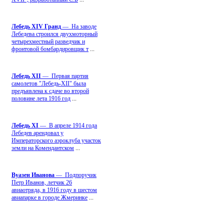
Лебедь ХIV Гранд
— На заводе
Лебедева строился двухмоторный
четырехместный разведчик и
фронтовой бомбардировщик т
...
Лебедь ХII
— Первая партия
самолетов "Лебедь-ХII" была
предъявлена к сдаче во второй
половине лета 1916 год
...
Лебедь ХI
— В апреле 1914 года
Лебедев арендовал у
Императорского аэроклуба участок
земли на Комендантском
...
Вуазен Иванова
— Подпоручик
Петр Иванов, летчик 26
авиаотряда, в 1916 году в шестом
авиапарке в городе Жмеринке
...