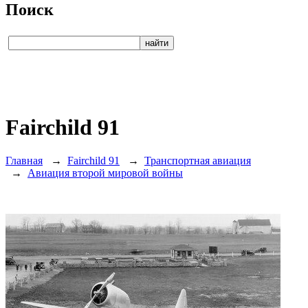
Поиск
Fairchild 91
Главная
→
Fairchild 91
→
Транспортная авиация
→
Авиация второй мировой войны