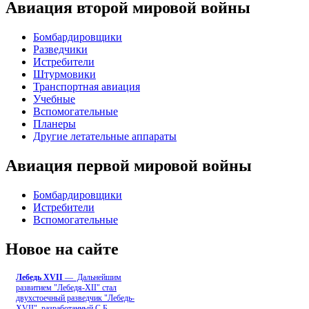
Авиация второй мировой войны
Бомбардировщики
Разведчики
Истребители
Штурмовики
Транспортная авиация
Учебные
Вспомогательные
Планеры
Другие летательные аппараты
Авиация первой мировой войны
Бомбардировщики
Истребители
Вспомогательные
Новое на сайте
Лебедь ХVII
— Дальнейшим
развитием "Лебедя-ХII" стал
двухстоечный разведчик "Лебедь-
XVII", разработанный С.Б
...