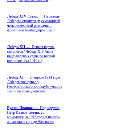
Лебедь ХIV Гранд
— На заводе
Лебедева строился двухмоторный
четырехместный разведчик и
фронтовой бомбардировщик т
...
Лебедь ХII
— Первая партия
самолетов "Лебедь-ХII" была
предъявлена к сдаче во второй
половине лета 1916 год
...
Лебедь ХI
— В апреле 1914 года
Лебедев арендовал у
Императорского аэроклуба участок
земли на Комендантском
...
Вуазен Иванова
— Подпоручик
Петр Иванов, летчик 26
авиаотряда, в 1916 году в шестом
авиапарке в городе Жмеринке
...