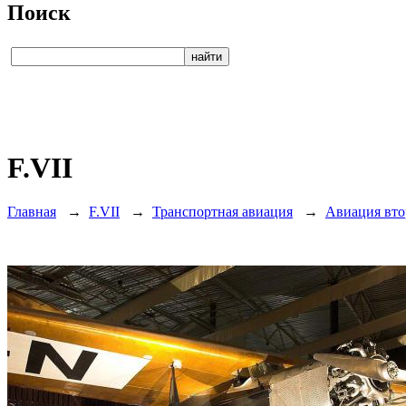
Поиск
F.VII
Главная
→
F.VII
→
Транспортная авиация
→
Авиация вто