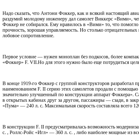
Надо сказать, что Антони Фоккер, как и всякий настоящий авиа
раздумий молодому инженеру дал самолет Виккерс «Вими», чей
Фоккер не собирался. Ему нравилось в «Вими» то, что помогл
прочность, хорошая управляемость. Но столько отрицательных 
лобовое сопротивление.
Первое условие — нужен моноплан без подкосов, более компа
«Фоккер» F. VII.Но для этого нужно было еще потрудиться це
В конце 1919-го Фоккер с группой конструкторов разработал п
наименованием F. II серию этих самолетов продали с помощью
значительно улучшенный по конструкции аппарат Фоккера». Са
в открытых кабинах друг за другом, пассажиры — сзади, в за
«Пума» — 240 л. с. Максимальная скорость составляла всего 12
В конструкции F. II предусматривалась возможность модерниза
с. , Роллс-Ройс «Игл» — 360 л. с. , либо наиболее мощные из в