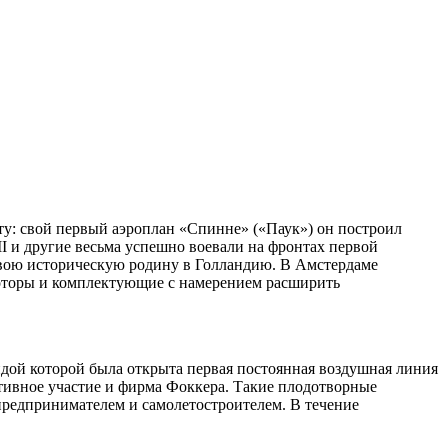
ту: свой первый аэроплан «Спинне» («Паук») он построил
 VII и другие весьма успешно воевали на фронтах первой
свою историческую родину в Голландию. В Амстердаме
моторы и комплектующие с намерением расширить
дой которой была открыта первая постоянная воздушная линия
ивное участие и фирма Фоккера. Такие плодотворные
предпринимателем и самолетостроителем. В течение