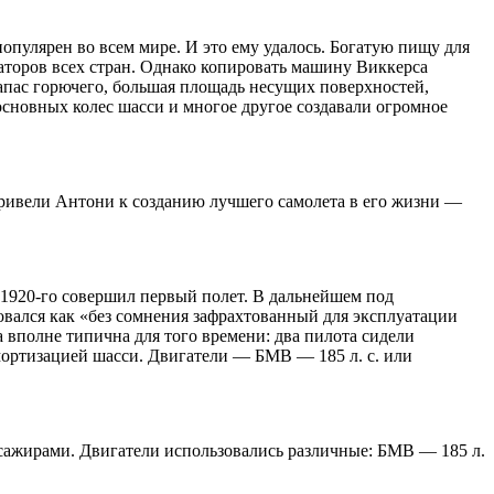
популярен во всем мире. И это ему удалось. Богатую пищу для
аторов всех стран. Однако копировать машину Виккерса
запас горючего, большая площадь несущих поверхностей,
основных колес шасси и многое другое создавали огромное
ривели Антони к созданию лучшего самолета в его жизни —
 1920-го совершил первый полет. В дальнейшем под
овался как «без сомнения зафрахтованный для эксплуатации
 вполне типична для того времени: два пилота сидели
амортизацией шасси. Двигатели — БМВ — 185 л. с. или
ассажирами. Двигатели использовались различные: БМВ — 185 л.