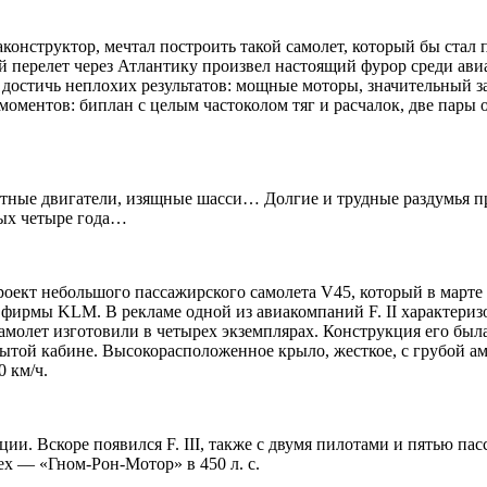
конструктор, мечтал построить такой самолет, который бы стал 
 перелет через Атлантику произвел настоящий фурор среди ави
о достичь неплохих результатов: мощные моторы, значительный 
моментов: биплан с целым частоколом тяг и расчалок, две пары 
ктные двигатели, изящные шасси… Долгие и трудные раздумья п
лых четыре года…
роект небольшого пассажирского самолета V45, который в марте
 фирмы KLM. В рекламе одной из авиакомпаний F. II характериз
молет изготовили в четырех экземплярах. Конструкция его была
крытой кабине. Высокорасположенное крыло, жесткое, с грубой 
0 км/ч.
ции. Вскоре появился F. III, также с двумя пилотами и пятью п
сех — «Гном-Рон-Мотор» в 450 л. с.