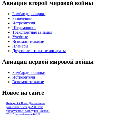
Авиация второй мировой войны
Бомбардировщики
Разведчики
Истребители
Штурмовики
Транспортная авиация
Учебные
Вспомогательные
Планеры
Другие летательные аппараты
Авиация первой мировой войны
Бомбардировщики
Истребители
Вспомогательные
Новое на сайте
Лебедь ХVII
— Дальнейшим
развитием "Лебедя-ХII" стал
двухстоечный разведчик "Лебедь-
XVII", разработанный С.Б
...