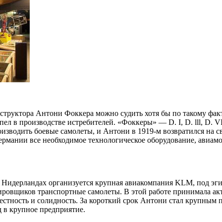
структора Антони Фоккера можно судить хотя бы по такому фак
успел в производстве истребителей. «Фоккеры» — D. I, D. lll, D.
изводить боевые самолеты, и Антони в 1919-м возвратился на 
Германии все необходимое технологическое оборудование, авиа
 Нидерландах организуется крупная авиакомпания KLM, под эги
овщиков транспортные самолеты. В этой работе принимала акт
естность и солидность. За короткий срок Антони стал крупным 
д в крупное предприятие.