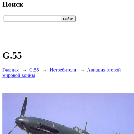
Поиск
G.55
Главная
→
G.55
→
Истребители
→
Авиация второй
мировой войны