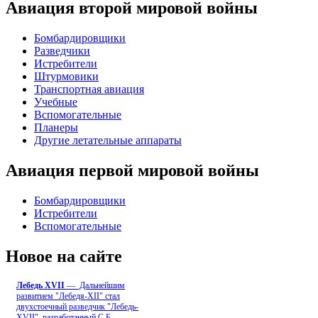
Авиация второй мировой войны
Бомбардировщики
Разведчики
Истребители
Штурмовики
Транспортная авиация
Учебные
Вспомогательные
Планеры
Другие летательные аппараты
Авиация первой мировой войны
Бомбардировщики
Истребители
Вспомогательные
Новое на сайте
Лебедь ХVII
— Дальнейшим
развитием "Лебедя-ХII" стал
двухстоечный разведчик "Лебедь-
XVII", разработанный С.Б
...