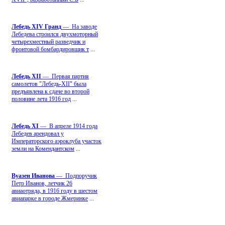
Лебедь ХIV Гранд
— На заводе
Лебедева строился двухмоторный
четырехместный разведчик и
фронтовой бомбардировщик т
...
Лебедь ХII
— Первая партия
самолетов "Лебедь-ХII" была
предъявлена к сдаче во второй
половине лета 1916 год
...
Лебедь ХI
— В апреле 1914 года
Лебедев арендовал у
Императорского аэроклуба участок
земли на Комендантском
...
Вуазен Иванова
— Подпоручик
Петр Иванов, летчик 26
авиаотряда, в 1916 году в шестом
авиапарке в городе Жмеринке
...