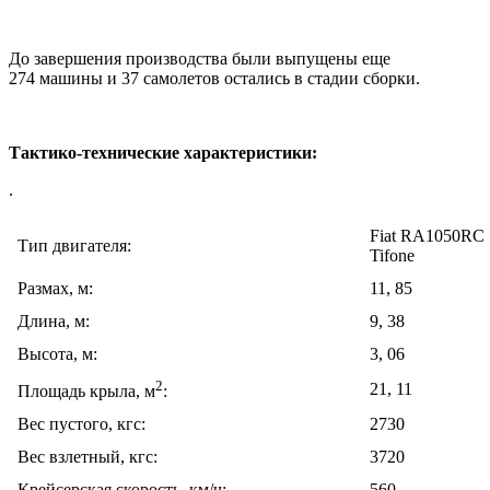
До завершения производства были выпущены еще
274 машины и 37 самолетов остались в стадии сборки.
Тактико-технические характеристики:
.
Fiat RA1050RC 
Тип двигателя:
Tifone
Размах, м:
11, 85
Длина, м:
9, 38
Высота, м:
3, 06
2
21, 11
Площадь крыла, м
:
Вес пустого, кгс:
2730
Вес взлетный, кгс:
3720
Крейсерская скорость, км/ч:
560