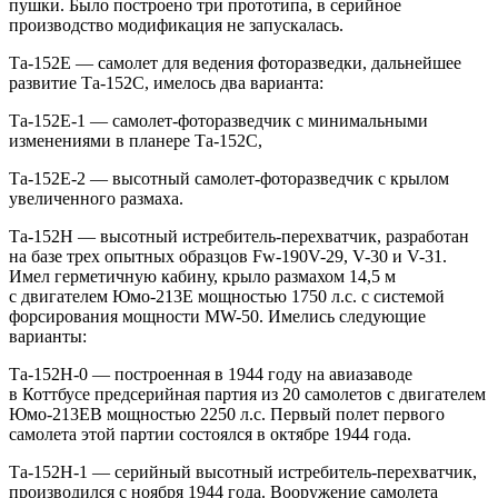
пушки. Было построено три прототипа, в серийное
производство модификация не запускалась.
Та-152Е — самолет для ведения фоторазведки, дальнейшее
развитие Та-152С, имелось два варианта:
Та-152Е-1 — самолет-фоторазведчик с минимальными
изменениями в планере Та-152С,
Та-152Е-2 — высотный самолет-фоторазведчик с крылом
увеличенного размаха.
Та-152Н — высотный истребитель-перехватчик, разработан
на базе трех опытных образцов Fw-190V-29, V-30 и V-31.
Имел герметичную кабину, крыло размахом 14,5 м
с двигателем Юмо-213Е мощностью 1750 л.с. с системой
форсирования мощности MW-50. Имелись следующие
варианты:
Та-152Н-0 — построенная в 1944 году на авиазаводе
в Коттбусе предсерийная партия из 20 самолетов с двигателем
Юмо-213ЕВ мощностью 2250 л.с. Первый полет первого
самолета этой партии состоялся в октябре 1944 года.
Та-152Н-1 — серийный высотный истребитель-перехватчик,
производился с ноября 1944 года. Вооружение самолета