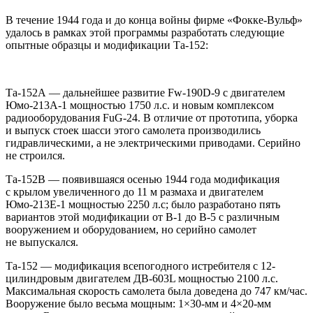
В течение 1944 года и до конца войны фирме «Фокке-Вульф»
удалось в рамках этой программы разработать следующие
опытные образцы и модификации Та-152:
Та-152А — дальнейшее развитие Fw-190D-9 с двигателем
Юмо-213А-1 мощностью 1750 л.с. и новым комплексом
радиооборудования FuG-24. В отличие от прототипа, уборка
и выпуск стоек шасси этого самолета производились
гидравлическими, а не электрическими приводами. Серийно
не строился.
Та-152В — появившаяся осенью 1944 года модификация
с крылом увеличенного до 11 м размаха и двигателем
Юмо-213Е-1 мощностью 2250 л.с; было разработано пять
вариантов этой модификации от В-1 до В-5 с различным
вооружением и оборудованием, но серийно самолет
не выпускался.
Та-152 — модификация всепогодного истребителя с 12-
цилиндровым двигателем ДВ-603L мощностью 2100 л.с.
Максимальная скорость самолета была доведена до 747 км/час.
Вооружение было весьма мощным: 1×30-мм и 4×20-мм