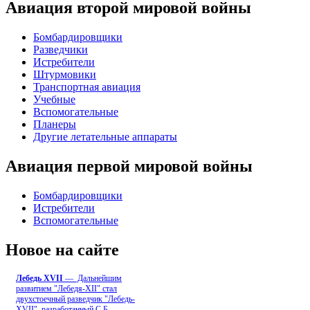
Авиация второй мировой войны
Бомбардировщики
Разведчики
Истребители
Штурмовики
Транспортная авиация
Учебные
Вспомогательные
Планеры
Другие летательные аппараты
Авиация первой мировой войны
Бомбардировщики
Истребители
Вспомогательные
Новое на сайте
Лебедь ХVII
— Дальнейшим
развитием "Лебедя-ХII" стал
двухстоечный разведчик "Лебедь-
XVII", разработанный С.Б
...