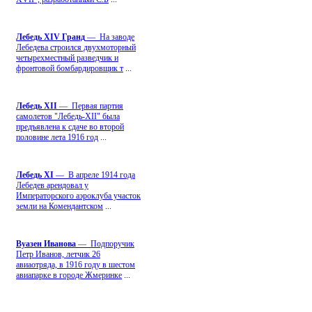
Лебедь ХIV Гранд
— На заводе
Лебедева строился двухмоторный
четырехместный разведчик и
фронтовой бомбардировщик т
...
Лебедь ХII
— Первая партия
самолетов "Лебедь-ХII" была
предъявлена к сдаче во второй
половине лета 1916 год
...
Лебедь ХI
— В апреле 1914 года
Лебедев арендовал у
Императорского аэроклуба участок
земли на Комендантском
...
Вуазен Иванова
— Подпоручик
Петр Иванов, летчик 26
авиаотряда, в 1916 году в шестом
авиапарке в городе Жмеринке
...