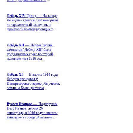
Лебедь ХIV Гранд
— На заводе
Лебедева строился двухмоторный
четырехместный разведчик и
фронтовой бомбардировщик т
...
Лебедь ХII
— Первая партия
самолетов "Лебедь-ХII" была
предъявлена к сдаче во второй
половине лета 1916 год
...
Лебедь ХI
— В апреле 1914 года
Лебедев арендовал у
Императорского аэроклуба участок
земли на Комендантском
...
Вуазен Иванова
— Подпоручик
Петр Иванов, летчик 26
авиаотряда, в 1916 году в шестом
авиапарке в городе Жмеринке
...