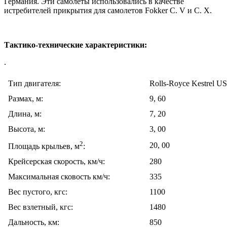
Германия. Эти самолеты использовались в качестве
истребителей прикрытия для самолетов Fokker C. V и C. X.
Тактико-технические характеристики:
.
Тип двигателя:
Rolls-Royce Kestrel US
Размах, м:
9, 60
Длина, м:
7, 20
Высота, м:
3, 00
2
20, 00
Площадь крыльев, м
:
Крейсерская скорость, км/ч:
280
Максимальная сковость км/ч:
335
Вес пустого, кгс:
1100
Вес взлетный, кгс:
1480
Дальность, км:
850