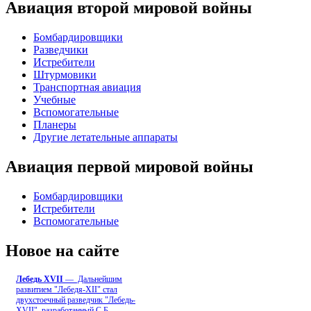
Авиация второй мировой войны
Бомбардировщики
Разведчики
Истребители
Штурмовики
Транспортная авиация
Учебные
Вспомогательные
Планеры
Другие летательные аппараты
Авиация первой мировой войны
Бомбардировщики
Истребители
Вспомогательные
Новое на сайте
Лебедь ХVII
— Дальнейшим
развитием "Лебедя-ХII" стал
двухстоечный разведчик "Лебедь-
XVII", разработанный С.Б
...