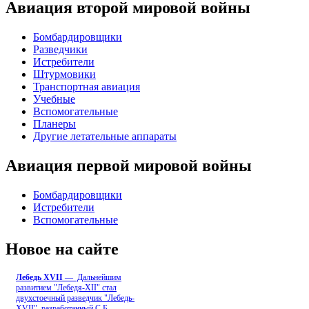
Авиация второй мировой войны
Бомбардировщики
Разведчики
Истребители
Штурмовики
Транспортная авиация
Учебные
Вспомогательные
Планеры
Другие летательные аппараты
Авиация первой мировой войны
Бомбардировщики
Истребители
Вспомогательные
Новое на сайте
Лебедь ХVII
— Дальнейшим
развитием "Лебедя-ХII" стал
двухстоечный разведчик "Лебедь-
XVII", разработанный С.Б
...