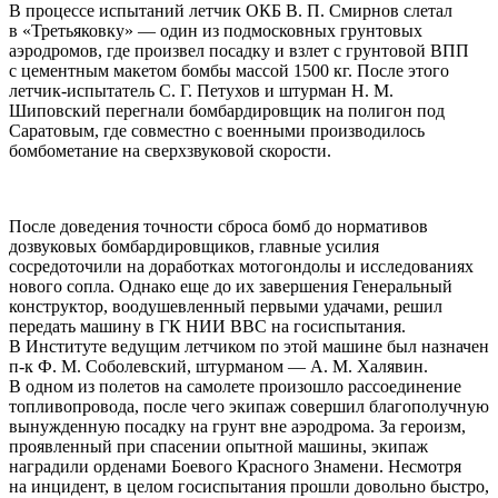
В процессе испытаний летчик ОКБ В. П. Смирнов слетал
в «Третьяковку» — один из подмосковных грунтовых
аэродромов, где произвел посадку и взлет с грунтовой ВПП
с цементным макетом бомбы массой 1500 кг. После этого
летчик-испытатель С. Г. Петухов и штурман Н. М.
Шиповский перегнали бомбардировщик на полигон под
Саратовым, где совместно с военными производилось
бомбометание на сверхзвуковой скорости.
После доведения точности сброса бомб до нормативов
дозвуковых бомбардировщиков, главные усилия
сосредоточили на доработках мотогондолы и исследованиях
нового сопла. Однако еще до их завершения Генеральный
конструктор, воодушевленный первыми удачами, решил
передать машину в ГК НИИ ВВС на госиспытания.
В Институте ведущим летчиком по этой машине был назначен
п-к Ф. М. Соболевский, штурманом — А. М. Халявин.
В одном из полетов на самолете произошло рассоединение
топливопровода, после чего экипаж совершил благополучную
вынужденную посадку на грунт вне аэродрома. За героизм,
проявленный при спасении опытной машины, экипаж
наградили орденами Боевого Красного Знамени. Несмотря
на инцидент, в целом госиспытания прошли довольно быстро,