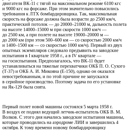
двигателя ВК-11 с тягой на максимальном режиме 6100 кгс
и 9000 кгс на форсаже. При этом значительно повысились
требования к ЛТХ бомбардировщика. Так, максимальная
скорость на форсаже должна была возрасти до 2500 км/ч,
практический потолок — до 20000–21000 м, дальность полета
на высоте 14000–15000 м при скорости 1000 км/ч —
до 2500 км, а при полете на высоте 19000–20000 м —
до 2000 км (при этом 500–600 км — со скоростью 2000 км/ч
и 1400–1500 км — со скоростью 1000 км/ч). Первый из двух
опытных экземпляров следовало предъявить на заводские
испытания в I квартале 1958 г., а в IV квартале —
на госиспытания. Предполагалось, что ВК-11 будет
устанавливаться на тяжелые перехватчики ОКБ П. О. Сухого
(Т-37) и ОКБ А. И. Микояна (Е-150), однако он оказался
невостребованным, и по этой причине не запускался
в серийное производство. Поэтому задача по его установке
на Як-129 была снята.
Первый полет новой машины состоялся 5 марта 1958 г.
В воздух ее поднял ведущий летчик-испытатель ОКБ В. М.
Волков. С этого дня начались заводские испытания машины,
которые проводились на аэродроме ЛИИ и завершились 4
октября. К тому времени новому бомбардировщику