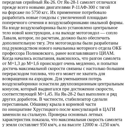
переделав серийный Як-26. От Як-28-1 самолет отличался
прежде всего новыми двигателями Р-11АФ-300 с тягой
на форсаже по 5750 кгс. Их применение потребовало
разработать новые гондолы с увеличенной площадью
поперечного сечения и воздухозаборниками овальной формы.
На входе воздухозаборника было установлено центральное
тело новой конструкции, а на выходе мотогондол — сопло
Лаваля, которое, по расчетам, должно было обеспечить
дополнительную тягу. Эти мотогондолы были разработаны
под руководством нового начальника моторного отдела ОКБ
профессора Поликовского, ранее возглавлявшего ЦИАМ.
Когда начались испытания, выяснилось, что разгон самолета
от М=1,3 до М=1,6 происходит очень медленно, и попытки
достичь максимальной скорости связаны с настолько большим
перерасходом топлива, что его может не хватить для
возвращения на аэродром. Для уменьшения потерь
воздухозаборники оснастили двухпозиционным центральным
конусом, который выдвигался при достижении скорости,
соответствующей М=1,45. На Як-28-2 был выполнен и ряд
других доработок. В частности, стабилизатор сделали
переставным. Обшивку крыла в корневой части
по инициативе Хрустицкого после консультаций в ЦАГИ
заменили на стальную. Проверка основных летных
характеристик показала, что максимальная скорость самолета
у земли составляет 950 км/ч, а на высоте 12000 м -1250 км/ч.