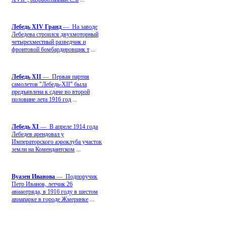
Лебедь ХIV Гранд
— На заводе
Лебедева строился двухмоторный
четырехместный разведчик и
фронтовой бомбардировщик т
...
Лебедь ХII
— Первая партия
самолетов "Лебедь-ХII" была
предъявлена к сдаче во второй
половине лета 1916 год
...
Лебедь ХI
— В апреле 1914 года
Лебедев арендовал у
Императорского аэроклуба участок
земли на Комендантском
...
Вуазен Иванова
— Подпоручик
Петр Иванов, летчик 26
авиаотряда, в 1916 году в шестом
авиапарке в городе Жмеринке
...