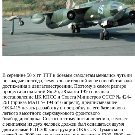
В середине 50-х гг. ТТТ к боевым самолетам менялись чуть ли
не каждые полгода, чему в значительной мере способствовали
достижения в двигателестроении. Поэтому в самом разгаре
процесса испытаний Як-26, 28 марта 1956 г. вышло
постановление ЦК КПСС и Совета Министров СССР № 424–
261 (приказ МАП № 194 от 6 апреля), предписывавшее
ОКБ-115 начать разработку и постройку на его базе нового
легкого высотного сверхзвукового фронтового
бомбардировщика. Согласно этому постановлению, самолет
с экипажем из двух человек должен был оснащаться двумя
двигателями Р-11-300 конструкции ОКБ С. К. Туманского
с тягой по 3900 кгс на максимальном режиме и 5300–5500 кгс