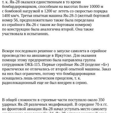
т. к. Як-28 оказался единственным в то время
бомбардировщиком, способным на высотах более 10000 м
с бомбовой нагрузкой в 1200 кг лететь со скоростью порядка
1400 км/ч. Третья опытная машина Як-28-3 (желтый бортовой
номер 56, предположительно также была переделана
из серийного Як-26 с таким же бортовым номером)
по конструкции была аналогична второй. Она также
участвовала в испытаниях.
Вскоре последовало решение о запуске самолета в серийное
производство на авиазаводе в Иркутске. Для оказания
помощи этому предприятию была направлена группа
сотрудников ОКБ-115. Первые серийные Як-28 (изделие «Б»)
практически не отличались от второй опытной машины. Заказ
на них был ограничен, потому что бомбардировщики
оснащались лишь оптическим прицелом, т. к.
радиолокационный еще не был внедрен в серию.
В общей сложности в строевые части поступило около 350
ударных Як-28 различных модификаций. В середине 70-х гг.
во фронтовой авиации Як-28 начал уступать место самолету