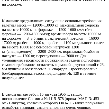
на форсаже.
К машине предъявлялись следующие основные требования:
взлетная масса — 12000–13000 кг; максимальная скорость
на высоте 10000 м на форсаже — 1500–1600 км/ч (без
форсажа — 1200–1300 км/ч); время набора высоты 10000 м
на форсаже — 3–3,5 мин; практический потолок — 16000–
17000 м; разбег — 1000 м, пробег — 1100 м; дальность полета
на высоте 10000 м с бомбовой нагрузкой 1200
кг (специзделием) — 2200–2400 км; нормальная бомбовая
нагрузка — 1200 кг, перегрузочная — 3000 кг. Для
уменьшения вероятности поражения из задней полусферы
самолет требовалось оснастить кормовой артустановкой с 23-
мм пушкой и боезапасом в 50 снарядов. Проектирование
бомбардировщика велось под шифром Як-129 в течение
полутора лет.
В самом начале работ, 15 августа 1956 г., вышло
постановление Совмина № 1115–578 (приказ МАП № 453
от 21 августа), согласно которому ОКБ-115 также поручалось
разработать вариант самолета под два очень мощных