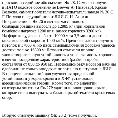
присвоили серийное обозначение Як-28. Самолет получил
в НАТО кодовое обозначение Brewer-A (Пивовар). Кроме
Волкова, самолет облетали летчик-испытатель завода № 30 С.
Г. Петухов и ведущий пилот ЛИИ С. Н. Анохин.
По сравнению с Як-26 взлетная масса нового
бомбардировщика выросла до 12885 кг (при нормальной
бомбовой нагрузке 1200 кг и запасе горючего 3200 кг).
На форсаже удалось набрать 10000 м за 3,5 мин и достичь
максимальной скорости 1500 км/ч. Предполагалось получить
потолок в 17800 м, но из-за самовыключения форсажа удалось
достичь только 16300 м. Летчики отмечали вполне
удовлетворительную устойчивость и управляемость, хорошие
взлетно-посадочные характеристики (разбег и пробег
составляли от 850 до 950 м). Перекомпоновку носовой кабины
одобрили не только заводские пилоты, но и штурманы ЛИИ.
В процессе испытаний для улучшения продольной
устойчивости у корня крыла и в ХЧФ установили
аэродинамические гребни. Кроме того, по аналогии
со вторым опытным Як-27Р удлинили законцовки крыла,
которые стали выступать за балансиры-обтекатели крыльевых
опор.
Вторую опытную машину (Як-28-2) тоже получили,