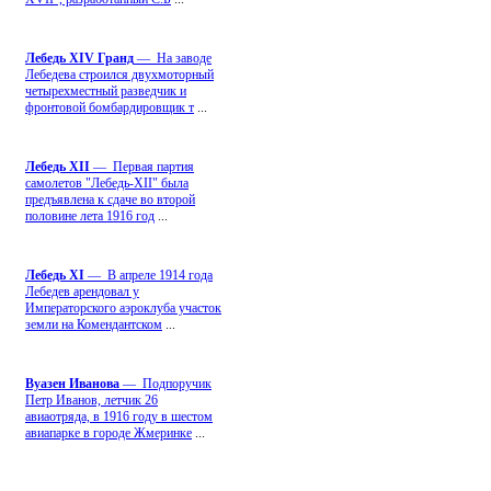
Лебедь ХIV Гранд
— На заводе
Лебедева строился двухмоторный
четырехместный разведчик и
фронтовой бомбардировщик т
...
Лебедь ХII
— Первая партия
самолетов "Лебедь-ХII" была
предъявлена к сдаче во второй
половине лета 1916 год
...
Лебедь ХI
— В апреле 1914 года
Лебедев арендовал у
Императорского аэроклуба участок
земли на Комендантском
...
Вуазен Иванова
— Подпоручик
Петр Иванов, летчик 26
авиаотряда, в 1916 году в шестом
авиапарке в городе Жмеринке
...