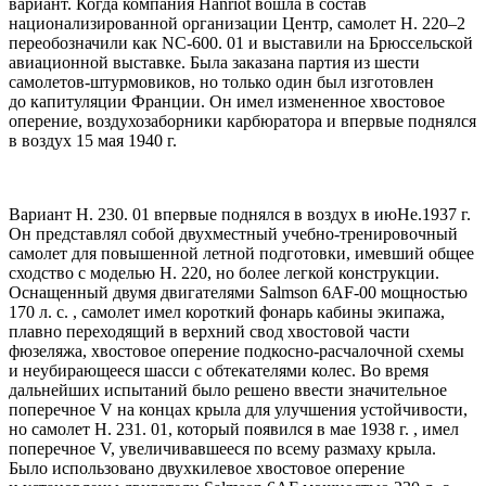
вариант. Когда компания Hanriot вошла в состав
национализированной организации Центр, самолет H. 220–2
переобозначили как NC-600. 01 и выставили на Брюссельской
авиационной выставке. Была заказана партия из шести
самолетов-штурмовиков, но только один был изготовлен
до капитуляции Франции. Он имел измененное хвостовое
оперение, воздухозаборники карбюратора и впервые поднялся
в воздух 15 мая 1940 г.
Вариант H. 230. 01 впервые поднялся в воздух в июНе.1937 г.
Он представлял собой двухместный учебно-тренировочный
самолет для повышенной летной подготовки, имевший общее
сходство с моделью H. 220, но более легкой конструкции.
Оснащенный двумя двигателями Salmson 6AF-00 мощностью
170 л. с. , самолет имел короткий фонарь кабины экипажа,
плавно переходящий в верхний свод хвостовой части
фюзеляжа, хвостовое оперение подкосно-расчалочной схемы
и неубирающееся шасси с обтекателями колес. Во время
дальнейших испытаний было решено ввести значительное
поперечное V на концах крыла для улучшения устойчивости,
но самолет H. 231. 01, который появился в мае 1938 г. , имел
поперечное V, увеличивавшееся по всему размаху крыла.
Было использовано двухкилевое хвостовое оперение