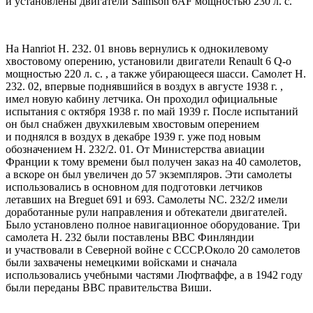
и установлены двигатели Salmson 6AF мощностью 230 л. с.
На Hanriot H. 232. 01 вновь вернулись к однокилевому
хвостовому оперению, установили двигатели Renault 6 Q-o
мощностью 220 л. с. , а также убирающееся шасси. Самолет H.
232. 02, впервые поднявшийся в воздух в августе 1938 г. ,
имел новую кабину летчика. Он проходил официальные
испытания с октября 1938 г. по май 1939 г. После испытаний
он был снабжен двухкилевым хвостовым оперением
и поднялся в воздух в декабре 1939 г. уже под новым
обозначением H. 232/2. 01. От Министерства авиации
Франции к тому времени был получен заказ на 40 самолетов,
а вскоре он был увеличен до 57 экземпляров. Эти самолеты
использовались в основном для подготовки летчиков
летавших на Breguet 691 и 693. Самолеты NC. 232/2 имели
доработанные рули направления и обтекатели двигателей.
Было установлено полное навигационное оборудование. Три
самолета H. 232 были поставлены ВВС Финляндии
и участвовали в Северной войне с СССР.Около 20 самолетов
были захвачены немецкими войсками и сначала
использовались учебными частями Люфтваффе, а в 1942 году
были переданы ВВС правительства Виши.