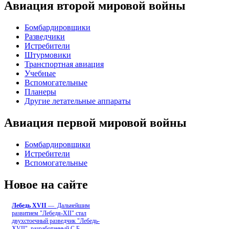
Авиация второй мировой войны
Бомбардировщики
Разведчики
Истребители
Штурмовики
Транспортная авиация
Учебные
Вспомогательные
Планеры
Другие летательные аппараты
Авиация первой мировой войны
Бомбардировщики
Истребители
Вспомогательные
Новое на сайте
Лебедь ХVII
— Дальнейшим
развитием "Лебедя-ХII" стал
двухстоечный разведчик "Лебедь-
XVII", разработанный С.Б
...