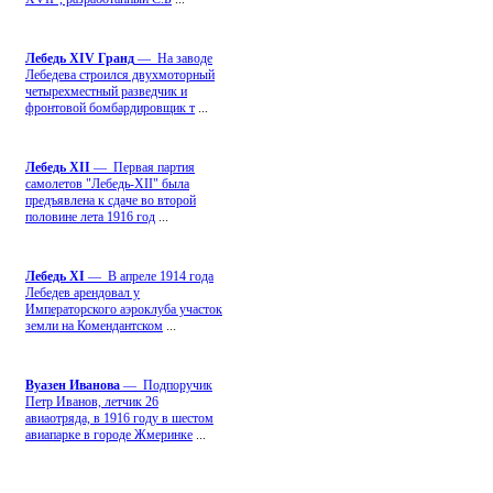
Лебедь ХIV Гранд
— На заводе
Лебедева строился двухмоторный
четырехместный разведчик и
фронтовой бомбардировщик т
...
Лебедь ХII
— Первая партия
самолетов "Лебедь-ХII" была
предъявлена к сдаче во второй
половине лета 1916 год
...
Лебедь ХI
— В апреле 1914 года
Лебедев арендовал у
Императорского аэроклуба участок
земли на Комендантском
...
Вуазен Иванова
— Подпоручик
Петр Иванов, летчик 26
авиаотряда, в 1916 году в шестом
авиапарке в городе Жмеринке
...