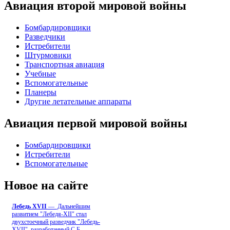
Авиация второй мировой войны
Бомбардировщики
Разведчики
Истребители
Штурмовики
Транспортная авиация
Учебные
Вспомогательные
Планеры
Другие летательные аппараты
Авиация первой мировой войны
Бомбардировщики
Истребители
Вспомогательные
Новое на сайте
Лебедь ХVII
— Дальнейшим
развитием "Лебедя-ХII" стал
двухстоечный разведчик "Лебедь-
XVII", разработанный С.Б
...