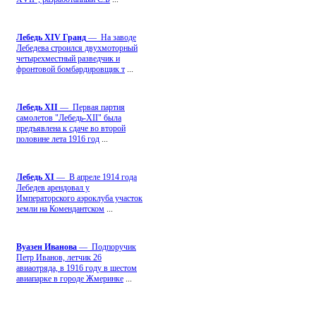
Лебедь ХIV Гранд
— На заводе
Лебедева строился двухмоторный
четырехместный разведчик и
фронтовой бомбардировщик т
...
Лебедь ХII
— Первая партия
самолетов "Лебедь-ХII" была
предъявлена к сдаче во второй
половине лета 1916 год
...
Лебедь ХI
— В апреле 1914 года
Лебедев арендовал у
Императорского аэроклуба участок
земли на Комендантском
...
Вуазен Иванова
— Подпоручик
Петр Иванов, летчик 26
авиаотряда, в 1916 году в шестом
авиапарке в городе Жмеринке
...