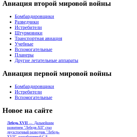
Авиация второй мировой войны
Бомбардировщики
Разведчики
Истребители
Штурмовики
Транспортная авиация
Учебные
Вспомогательные
Планеры
Другие летательные аппараты
Авиация первой мировой войны
Бомбардировщики
Истребители
Вспомогательные
Новое на сайте
Лебедь ХVII
— Дальнейшим
развитием "Лебедя-ХII" стал
двухстоечный разведчик "Лебедь-
XVII", разработанный С.Б
...