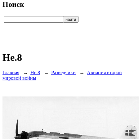
Поиск
He.8
Главная
→
He.8
→
Разведчики
→
Авиация второй
мировой войны