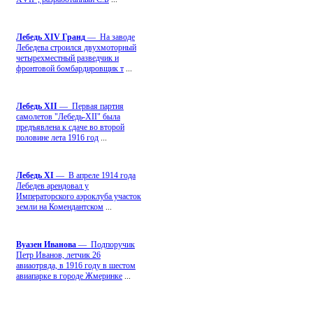
Лебедь ХIV Гранд
— На заводе
Лебедева строился двухмоторный
четырехместный разведчик и
фронтовой бомбардировщик т
...
Лебедь ХII
— Первая партия
самолетов "Лебедь-ХII" была
предъявлена к сдаче во второй
половине лета 1916 год
...
Лебедь ХI
— В апреле 1914 года
Лебедев арендовал у
Императорского аэроклуба участок
земли на Комендантском
...
Вуазен Иванова
— Подпоручик
Петр Иванов, летчик 26
авиаотряда, в 1916 году в шестом
авиапарке в городе Жмеринке
...