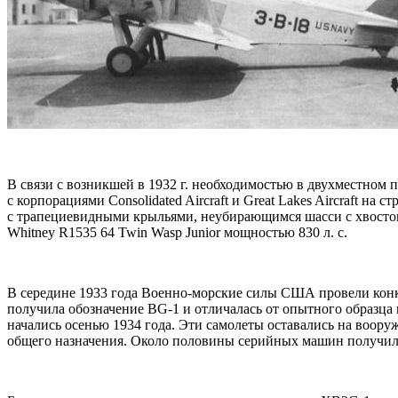
В связи с возникшей в 1932 г. необходимостью в двухместно
с корпорациями Consolidated Aircraft и Great Lakes Aircraft 
с трапециевидными крыльями, неубирающимся шасси с хвостов
Whitney R1535 64 Twin Wasp Junior мощностью 830 л. с.
В середине 1933 года Военно-морские силы США провели кон
получила обозначение BG-1 и отличалась от опытного образц
начались осенью 1934 года. Эти самолеты оставались на воору
общего назначения. Около половины серийных машин получила