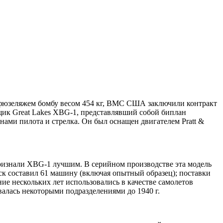
 фюзеляжем бомбу весом 454 кг, ВМС США заключили контракт
овщик Great Lakes XBG-1, представлявший собой биплан
ми пилота и стрелка. Он был оснащен двигателем Pratt &
ризнали XBG-1 лучшим. В серийном производстве эта модель
к составил 61 машину (включая опытный образец); поставки
ие нескольких лет использовались в качестве самолетов
алась некоторыми подразделениями до 1940 г.