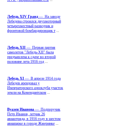
Лебедь ХIV Гранд
— На заводе
Лебедева строился двухмоторный
четырехместный разведчик и
фронтовой бомбардировщик т
...
Лебедь ХII
— Первая партия
самолетов "Лебедь-ХII" была
предъявлена к сдаче во второй
половине лета 1916 год
...
Лебедь ХI
— В апреле 1914 года
Лебедев арендовал у
Императорского аэроклуба участок
земли на Комендантском
...
Вуазен Иванова
— Подпоручик
Петр Иванов, летчик 26
авиаотряда, в 1916 году в шестом
авиапарке в городе Жмеринке
...