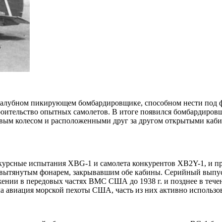
м палубном пикирующем бомбардировщике, способном нести под
на строительство опытных самолетов. В итоге появился бомбардир
ым колесом и расположенными друг за другом открытыми кабина
курсные испытания XBG-1 и самолета конкурентов XB2Y-1, и п
а вытянутым фонарем, закрывавшим обе кабины. Серийный выпус
жении в передовых частях ВМС США до 1938 г. и позднее в течен
 авиация морской пехоты США, часть из них активно использов