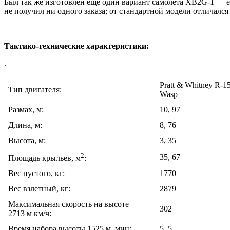
Был так же изготовлен еще один вариант самолета XB2G-1 — 
не получил ни одного заказа; от стандартной модели отличал
Тактико-технические характеристики:
.
Pratt & Whitney R-1
Тип двигателя:
Wasp
Размах, м:
10, 97
Длина, м:
8, 76
Высота, м:
3, 35
2
35, 67
Площадь крыльев, м
:
Вес пустого, кг:
1770
Вес взлетный, кг:
2879
Максимальная скорость на высоте
302
2713 м км/ч:
Время набора высоты 1525 м, мин:
5, 5