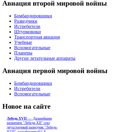
Авиация второй мировой войны
Бомбардировщики
Разведчики
Истребители
Штурмовики
Транспортная авиация
Учебные
Вспомогательные
Планеры
Другие летательные аппараты
Авиация первой мировой войны
Бомбардировщики
Истребители
Вспомогательные
Новое на сайте
Лебедь ХVII
— Дальнейшим
развитием "Лебедя-ХII" стал
двухстоечный разведчик "Лебедь-
XVII", разработанный С.Б
...