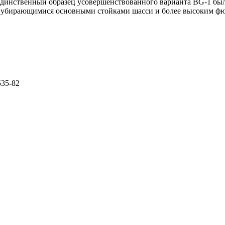
единственный образец усовершенствованного варианта BG-1 был
ся убирающимися основными стойками шасси и более высоким фюз
535-82