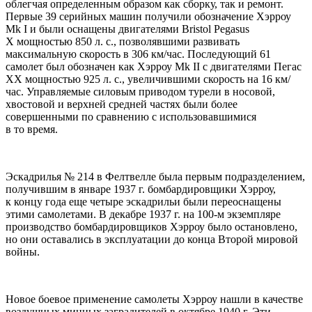
облегчая определенным образом как сборку, так и ремонт.
Первые 39 серийных машин получили обозначение Хэрроу
Mk I и были оснащены двигателями Bristol Pegasus
X мощностью 850 л. с., позволявшими развивать
максимальную скорость в 306 км/час. Последующий 61
самолет был обозначен как Хэрроу Mk II с двигателями Пегас
ХХ мощностью 925 л. с., увеличившими скорость на 16 км/
час. Управляемые силовым приводом турели в носовой,
хвостовой и верхней средней частях были более
совершенными по сравнению с использовавшимися
в то время.
Эскадрилья № 214 в Фелтвелле была первым подразделением,
получившим в январе 1937 г. бомбардировщики Хэрроу,
к концу года еще четыре эскадрильи были переоснащены
этими самолетами. В декабре 1937 г. на 100-м экземпляре
производство бомбардировщиков Хэрроу было остановлено,
но они оставались в эксплуатации до конца Второй мировой
войны.
Новое боевое применение самолеты Хэрроу нашли в качестве
воздушных минных заградителей в октябре 1940 г. Эти