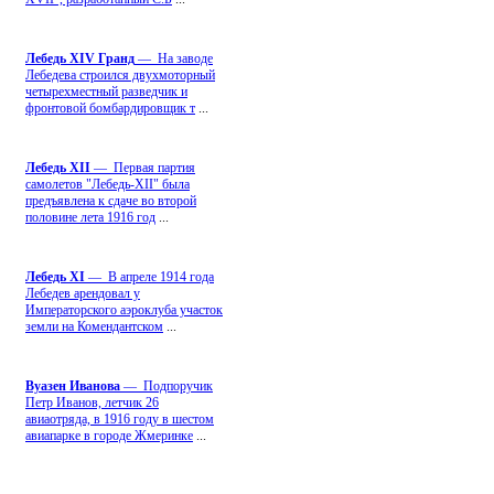
Лебедь ХIV Гранд
— На заводе
Лебедева строился двухмоторный
четырехместный разведчик и
фронтовой бомбардировщик т
...
Лебедь ХII
— Первая партия
самолетов "Лебедь-ХII" была
предъявлена к сдаче во второй
половине лета 1916 год
...
Лебедь ХI
— В апреле 1914 года
Лебедев арендовал у
Императорского аэроклуба участок
земли на Комендантском
...
Вуазен Иванова
— Подпоручик
Петр Иванов, летчик 26
авиаотряда, в 1916 году в шестом
авиапарке в городе Жмеринке
...