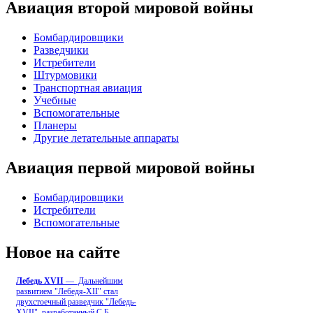
Авиация второй мировой войны
Бомбардировщики
Разведчики
Истребители
Штурмовики
Транспортная авиация
Учебные
Вспомогательные
Планеры
Другие летательные аппараты
Авиация первой мировой войны
Бомбардировщики
Истребители
Вспомогательные
Новое на сайте
Лебедь ХVII
— Дальнейшим
развитием "Лебедя-ХII" стал
двухстоечный разведчик "Лебедь-
XVII", разработанный С.Б
...