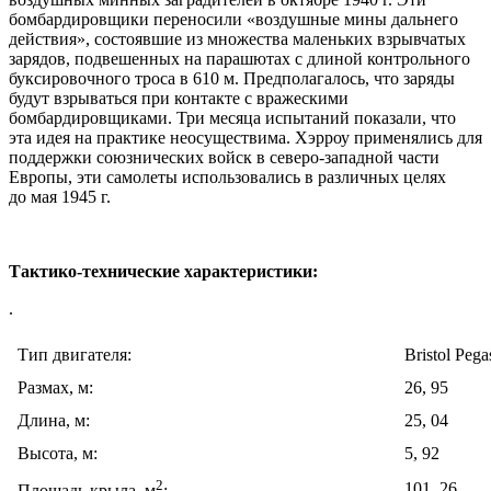
бомбардировщики переносили «воздушные мины дальнего
действия», состоявшие из множества маленьких взрывчатых
зарядов, подвешенных на парашютах с длиной контрольного
буксировочного троса в 610 м. Предполагалось, что заряды
будут взрываться при контакте с вражескими
бомбардировщиками. Три месяца испытаний показали, что
эта идея на практике неосуществима. Хэрроу применялись для
поддержки союзнических войск в северо-западной части
Европы, эти самолеты использовались в различных целях
до мая 1945 г.
Тактико-технические характеристики:
.
Тип двигателя:
Bristol Peg
Размах, м:
26, 95
Длина, м:
25, 04
Высота, м:
5, 92
2
101, 26