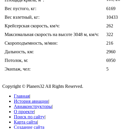
Площадь крыла, м
:
Вес пустого, кг:
6169
Вес взлетный, кг:
10433
Крейсерская скорость, км/ч:
262
Максимальная скорость на высоте 3048 м, км/ч:
322
Скороподъемность, м/мин:
216
Дальность, км:
2960
Потолок, м:
6950
Экипаж, чел:
5
Copyright © Planers32 All Rights Reserved.
Главная
|
История авиации
|
Авиаконструкторы
|
О проекте
|
Поиск по сайту
|
Карта сайта
|
Создание сайта