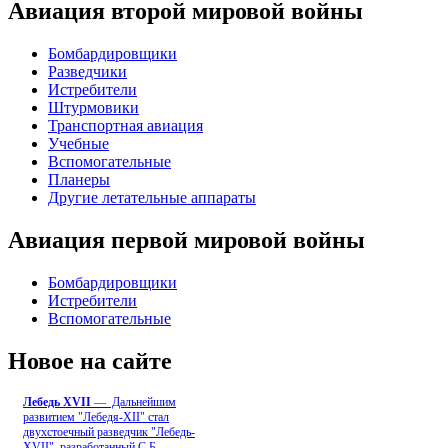
Авиация второй мировой войны
Бомбардировщики
Разведчики
Истребители
Штурмовики
Транспортная авиация
Учебные
Вспомогательные
Планеры
Другие летательные аппараты
Авиация первой мировой войны
Бомбардировщики
Истребители
Вспомогательные
Новое на сайте
Лебедь ХVII
— Дальнейшим
развитием "Лебедя-ХII" стал
двухстоечный разведчик "Лебедь-
XVII", разработанный С.Б
...