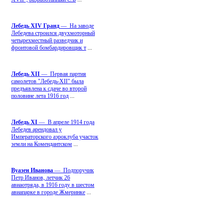
Лебедь ХIV Гранд
— На заводе
Лебедева строился двухмоторный
четырехместный разведчик и
фронтовой бомбардировщик т
...
Лебедь ХII
— Первая партия
самолетов "Лебедь-ХII" была
предъявлена к сдаче во второй
половине лета 1916 год
...
Лебедь ХI
— В апреле 1914 года
Лебедев арендовал у
Императорского аэроклуба участок
земли на Комендантском
...
Вуазен Иванова
— Подпоручик
Петр Иванов, летчик 26
авиаотряда, в 1916 году в шестом
авиапарке в городе Жмеринке
...