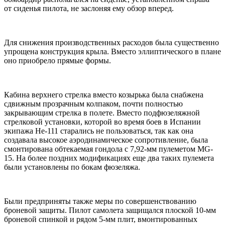
от сиденья пилота, не заслоняя ему обзор вперед.
Для снижения производственных расходов была существенно
упрощена конструкция крыла. Вместо эллиптического в плане
оно приобрело прямые формы.
Кабина верхнего стрелка вместо козырька была снабжена
сдвижным прозрачным колпаком, почти полностью
закрывающим стрелка в полете. Вместо подфюзеляжной
стрелковой установки, которой во время боев в Испании
экипажа Не-111 старались не пользоваться, так как она
создавала высокое аэродинамическое сопротивление, была
смонтирована обтекаемая гондола с 7,92-мм пулеметом MG-
15. На более поздних модификациях еще два таких пулемета
были установлены по бокам фюзеляжа.
Были предприняты также меры по совершенствованию
броневой защиты. Пилот самолета защищался плоской 10-мм
броневой спинкой и рядом 5-мм плит, вмонтированных