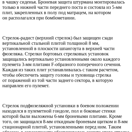
в чашку сиденья. Броневая защита штурмана монтировалась
только в нижней части переднего поста и состояла из 5-мм
плит, закрепленных в полу под матрацем, на котором
он располагался при бомбометании.
Стрелок-радист (верхний стрелок) был защищен сзади
вертикальной стальной плитой толщиной 8 мм,
установленной в плоскости шпангоута в верхней части
фюзеляжа. Стрелки бортовых стрелковых установок
защищались вертикально установленными около каждого
пулемета 3-мм плитами F-образного поперечного сечения.
Каждая из таких плит устанавливалась с таким расчетом,
чтобы обеспечить защиту головы и туловища стрелка
от поражений из той части заднего сектора, в которую
направлен его пулемет.
Стрелок подфюзеляжной установки в боевом положении
находился в пулеметной гондоле, пол и боковые стенки
которой были выложены 6-мм броневыми плитами. Кроме
того, он защищался 8-мм откидным броневым щитком и 8-мм
стационарной плитой, установленными перед ним. Таким