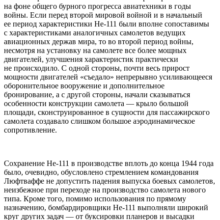
на фоне общего бурного прогресса авиатехники в годы
войны. Если перед второй мировой войной и в начальный
ее период характеристики Не-111 были вполне сопоставимы
с характеристиками аналогичных самолетов ведущих
авиационных держав мира, то во второй период войны,
несмотря на установку на самолете все более мощных
двигателей, улучшения характеристик практически
не происходило. С одной стороны, почти весь прирост
мощности двигателей «съедало» непрерывно усиливающееся
оборонительное вооружение и дополнительное
бронирование, а с другой стороны, начали сказываться
особенности конструкции самолета — крыло большой
площади, сконструированное в сущности для пассажирского
самолета создавало слишком большое аэродинамическое
сопротивление.
Сохранение Не-111 в производстве вплоть до конца 1944 года
было, очевидно, обусловлено стремлением командования
Люфтваффе не допустить падения выпуска боевых самолетов,
неизбежное при переходе на производство самолета нового
типа. Кроме того, помимо использования по прямому
назначению, бомбардировщики Не-111 выполняли широкий
круг других задач — от буксировки планеров и высадки