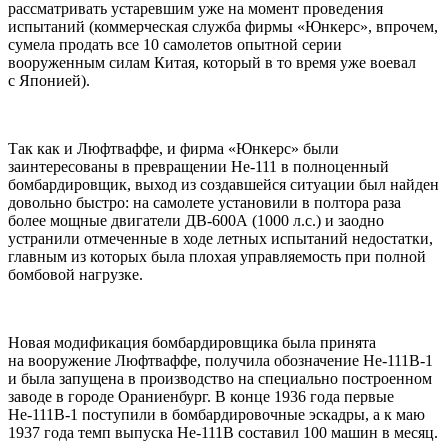
рассматривать устаревшим уже на момент проведения
испытаний (коммерческая служба фирмы «Юнкерс», впрочем,
сумела продать все 10 самолетов опытной серии
вооруженным силам Китая, который в то время уже воевал
с Японией).
Так как и Люфтваффе, и фирма «Юнкерс» были
заинтересованы в превращении Не-111 в полноценный
бомбардировщик, выход из создавшейся ситуации был найден
довольно быстро: на самолете установили в полтора раза
более мощные двигатели ДВ-600А (1000 л.с.) и заодно
устранили отмеченные в ходе летных испытаний недостатки,
главным из которых была плохая управляемость при полной
бомбовой нагрузке.
Новая модификация бомбардировщика была принята
на вооружение Люфтваффе, получила обозначение Не-111В-1
и была запущена в производство на специально построенном
заводе в городе Ораниенбург. В конце 1936 года первые
Не-111В-1 поступили в бомбардировочные эскадры, а к маю
1937 года темп выпуска Не-111В составил 100 машин в месяц.