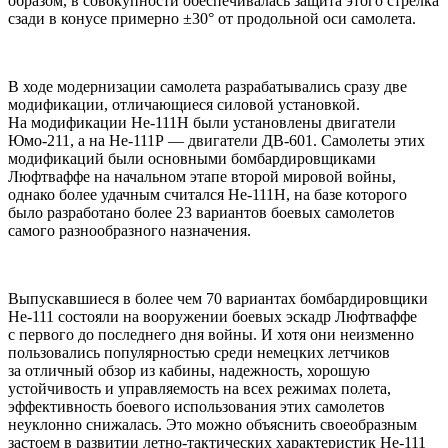
образом, в совокупности обеспечивалась защита этого стрелка
сзади в конусе примерно ±30° от продольной оси самолета.
В ходе модернизации самолета разрабатывались сразу две
модификации, отличающиеся силовой установкой.
На модификации Не-111Н были установлены двигатели
Юмо-211, а на Не-111Р — двигатели ДВ-601. Самолеты этих
модификаций были основными бомбардировщиками
Люфтваффе на начальном этапе второй мировой войны,
однако более удачным считался Не-111Н, на базе которого
было разработано более 23 вариантов боевых самолетов
самого разнообразного назначения.
Выпускавшиеся в более чем 70 вариантах бомбардировщики
Не-111 состояли на вооружении боевых эскадр Люфтваффе
с первого до последнего дня войны. И хотя они неизменно
пользовались популярностью среди немецких летчиков
за отличный обзор из кабины, надежность, хорошую
устойчивость и управляемость на всех режимах полета,
эффективность боевого использования этих самолетов
неуклонно снижалась. Это можно объяснить своеобразным
застоем в развитии летно-тактических характеристик Не-111