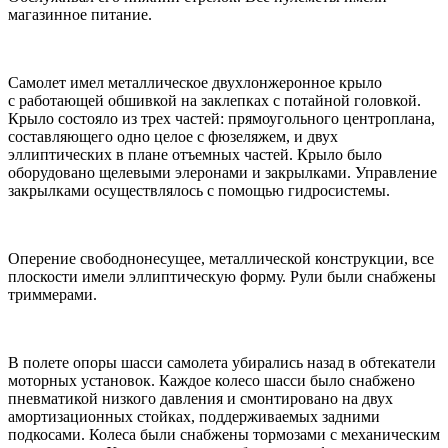
магазинное питание.
Самолет имел металлическое двухлонжеронное крыло
с работающей обшивкой на заклепках с потайной головкой.
Крыло состояло из трех частей: прямоугольного центроплана,
составляющего одно целое с фюзеляжем, и двух
эллиптических в плане отъемных частей. Крыло было
оборудовано щелевыми элеронами и закрылками. Управление
закрылками осуществлялось с помощью гидросистемы.
Оперение свободнонесущее, металлической конструкции, все
плоскости имели эллиптическую форму. Рули были снабжены
триммерами.
В полете опоры шасси самолета убирались назад в обтекатели
моторных установок. Каждое колесо шасси было снабжено
пневматикой низкого давления и смонтировано на двух
амортизационных стойках, поддерживаемых задними
подкосами. Колеса были снабжены тормозами с механическим