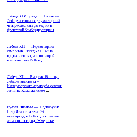
Лебедь ХIV Гранд
— На заводе
Лебедева строился двухмоторный
четырехместный разведчик и
фронтовой бомбардировщик т
...
Лебедь ХII
— Первая партия
самолетов "Лебедь-ХII" была
предъявлена к сдаче во второй
половине лета 1916 год
...
Лебедь ХI
— В апреле 1914 года
Лебедев арендовал у
Императорского аэроклуба участок
земли на Комендантском
...
Вуазен Иванова
— Подпоручик
Петр Иванов, летчик 26
авиаотряда, в 1916 году в шестом
авиапарке в городе Жмеринке
...