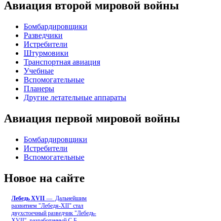
Авиация второй мировой войны
Бомбардировщики
Разведчики
Истребители
Штурмовики
Транспортная авиация
Учебные
Вспомогательные
Планеры
Другие летательные аппараты
Авиация первой мировой войны
Бомбардировщики
Истребители
Вспомогательные
Новое на сайте
Лебедь ХVII
— Дальнейшим
развитием "Лебедя-ХII" стал
двухстоечный разведчик "Лебедь-
XVII", разработанный С.Б
...