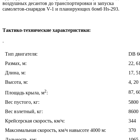
воздушных десантов до транспортировки и запуска
самолетов-снарядов V-1 и планирующих бомб Hs-293.
Тактико-технические характеристики:
.
Тип двигателя:
DB 6
Размах, м:
22, 6
Длина, м:
17, 5
Высота, м:
4, 20
2
87, 6
Площадь крыла, м
:
Вес пустого, кг:
5800
Вес взлетный, кг:
8600
Крейсерская скорость, км/ч:
344
Максимальная скорость, км/ч навысоте 4000 м:
370
Дальность, км:
1065