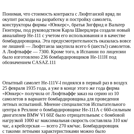
Понимая, что стоимость контракта с Люфтганзой вряд ли
окупит расходы на разработку и постройку самолета,
конструкторы фирмы «Юнкерс», братья Зигфрид и Вальтер
Гюнтеры, под руководством Карла Шверцлера создали новый
авиалайнер Не-111 с учетом его использования и в качестве
бомбардировщика. Эта предусмотрительность оказалась вовсе
не лишней — Люфтганза закупила всего 6 (шесть!) самолетов.
А Люфтваффе — 7300. Кроме того, в Испании по лицензии
было изготовлено 236 бомбардировщиков Не-111Н под
обозначением CASAZ.111
Опытный самолет Не-111V-l поднялся в первый раз в воздух
25 февраля 1935 года, а уже в конце этого же года фирма
«Юнкерс» получила от Люфтваффе заказ на серию из 10
самолетов в варианте бомбардировщика для проведения
летных испытаний. Мнение специалистов Испытательного
центра в Рехлине о бомбардировщике Не-111А с 660-сильным
двигателем BMW VI 60Z было отрицательным: с бомбовой
нагрузкой 1000 кг максимальная скорость составляла 310 км/
час, а крейсерская — всего 270 км/час. Бомбардировщик
с такими летными характеристиками можно было