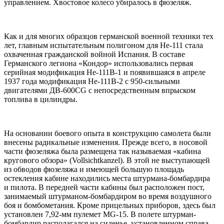
управлением. Хвостовое колесо убиралось в фюзеляж.
Как и для многих образцов германской военной техники тех
лет, главным испытательным полигоном для Не-111 стала
охваченная гражданской войной Испания. В составе
Германского легиона «Кондор» использовались первая
серийная модификация Не-111В-1 и появившаяся в апреле
1937 года модификация Не-111В-2 с 950-сильными
двигателями ДВ-600CG с непосредственным впрыском
топлива в цилиндры.
На основании боевого опыта в конструкцию самолета были
внесены радикальные изменения. Прежде всего, в носовой
части фюзеляжа была размещена так называемая «кабина
кругового обзора» (Vollsichtkanzel). В этой не выступающей
из обводов фюзеляжа и имеющей большую площадь
остекления кабине находились места штурмана-бомбардира
и пилота. В передней части кабины был расположен пост,
занимаемый штурманом-бомбардиром во время воздушного
боя и бомбометания. Кроме прицельных приборов, здесь был
установлен 7,92-мм пулемет MG-15. В полете штурман-
бомбардир располагался на сиденье, установленном справа