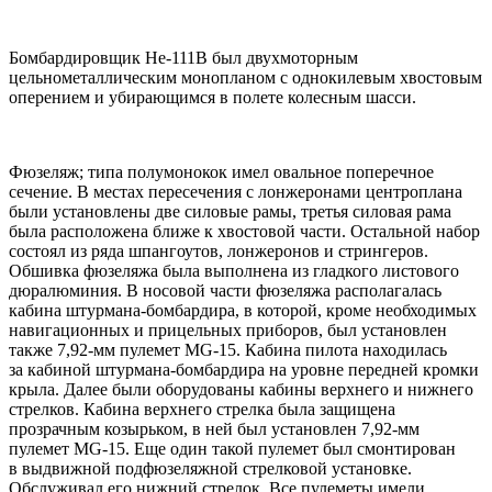
Бомбардировщик Не-111В был двухмоторным
цельнометаллическим монопланом с однокилевым хвостовым
оперением и убирающимся в полете колесным шасси.
Фюзеляж; типа полумонокок имел овальное поперечное
сечение. В местах пересечения с лонжеронами центроплана
были установлены две силовые рамы, третья силовая рама
была расположена ближе к хвостовой части. Остальной набор
состоял из ряда шпангоутов, лонжеронов и стрингеров.
Обшивка фюзеляжа была выполнена из гладкого листового
дюралюминия. В носовой части фюзеляжа располагалась
кабина штурмана-бомбардира, в которой, кроме необходимых
навигационных и прицельных приборов, был установлен
также 7,92-мм пулемет MG-15. Кабина пилота находилась
за кабиной штурмана-бомбардира на уровне передней кромки
крыла. Далее были оборудованы кабины верхнего и нижнего
стрелков. Кабина верхнего стрелка была защищена
прозрачным козырьком, в ней был установлен 7,92-мм
пулемет MG-15. Еще один такой пулемет был смонтирован
в выдвижной подфюзеляжной стрелковой установке.
Обслуживал его нижний стрелок. Все пулеметы имели