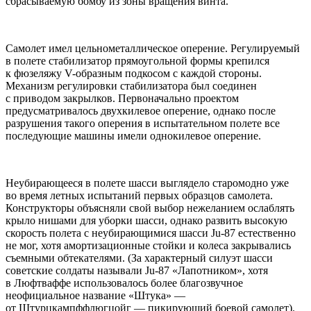
сбрасываемую бомбу из зоны вращения винта.
Самолет имел цельнометаллическое оперение. Регулируемый
в полете стабилизатор прямоугольной формы крепился
к фюзеляжу V-образным подкосом с каждой стороны.
Механизм регулировки стабилизатора был соединен
с приводом закрылков. Первоначально проектом
предусматривалось двухкилевое оперение, однако после
разрушения такого оперения в испытательном полете все
последующие машины имели однокилевое оперение.
Неубирающееся в полете шасси выглядело старомодно уже
во время летных испытаний первых образцов самолета.
Конструкторы объясняли свой выбор нежеланием ослаблять
крыло нишами для уборки шасси, однако развить высокую
скорость полета с неубирающимися шасси Ju-87 естественно
не мог, хотя амортизационные стойки и колеса закрывались
съемными обтекателями. (За характерный силуэт шасси
советские солдаты называли Ju-87 «Лапотником», хотя
в Люфтваффе использовалось более благозвучное
неофициальное название «Штука» —
от Штурцкампффлюгцойг — пикирующий боевой самолет).