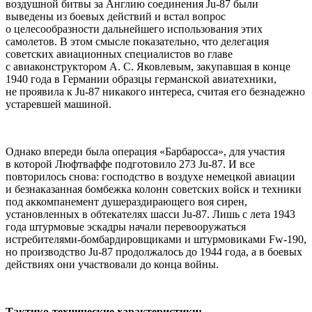
воздушной битвы за Англию соединения Ju-87 были
выведены из боевых действий и встал вопрос
о целесообразности дальнейшего использования этих
самолетов. В этом смысле показательно, что делегация
советских авиационных специалистов во главе
с авиаконструктором А. С. Яковлевым, закупавшая в конце
1940 года в Германии образцы германской авиатехники,
не проявила к Ju-87 никакого интереса, считая его безнадежно
устаревшей машиной.
Однако впереди была операция «Барбаросса», для участия
в которой Люфтваффе подготовило 273 Ju-87. И все
повторилось снова: господство в воздухе немецкой авиации
и безнаказанная бомбежка колонн советских войск и техники
под аккомпанемент душераздирающего воя сирен,
установленных в обтекателях шасси Ju-87. Лишь с лета 1943
года штурмовые эскадры начали перевооружаться
истребителями-бомбардировщиками и штурмовиками Fw-190,
но производство Ju-87 продолжалось до 1944 года, а в боевых
действиях они участвовали до конца войны.
Тактико-технические характеристики: