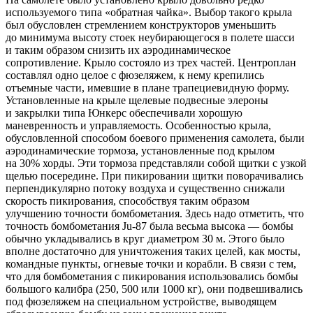
используемого типа «обратная чайка». Выбор такого крыла
был обусловлен стремлением конструкторов уменьшить
до минимума высоту стоек неубирающегося в полете шасси
и таким образом снизить их аэродинамическое
сопротивление. Крыло состояло из трех частей. Центроплан
составлял одно целое с фюзеляжем, к нему крепились
отъемные части, имевшие в плане трапециевидную форму.
Установленные на крыле щелевые подвесные элероны
и закрылки типа Юнкерс обеспечивали хорошую
маневренность и управляемость. Особенностью крыла,
обусловленной способом боевого применения самолета, были
аэродинамические тормоза, установленные под крылом
на 30% хорды. Эти тормоза представляли собой щитки с узкой
щелью посередине. При пикировании щитки поворачивались
перпендикулярно потоку воздуха и существенно снижали
скорость пикирования, способствуя таким образом
улучшению точности бомбометания. Здесь надо отметить, что
точность бомбометания Ju-87 была весьма высока — бомбы
обычно укладывались в круг диаметром 30 м. Этого было
вполне достаточно для уничтожения таких целей, как мосты,
командные пункты, огневые точки и корабли. В связи с тем,
что для бомбометания с пикирования использовались бомбы
большого калибра (250, 500 или 1000 кг), они подвешивались
под фюзеляжем на специальном устройстве, выводящем