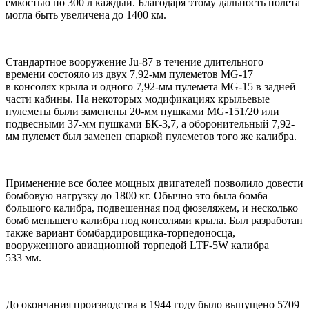
емкостью по 300 л каждый. Благодаря этому дальность полета
могла быть увеличена до 1400 км.
Стандартное вооружение Ju-87 в течение длительного
времени состояло из двух 7,92-мм пулеметов MG-17
в консолях крыла и одного 7,92-мм пулемета MG-15 в задней
части кабины. На некоторых модификациях крыльевые
пулеметы были заменены 20-мм пушками MG-151/20 или
подвесными 37-мм пушками БК-3,7, а оборонительный 7,92-
мм пулемет был заменен спаркой пулеметов того же калибра.
Применение все более мощных двигателей позволило довести
бомбовую нагрузку до 1800 кг. Обычно это была бомба
большого калибра, подвешенная под фюзеляжем, и несколько
бомб меньшего калибра под консолями крыла. Был разработан
также вариант бомбардировщика-торпедоносца,
вооруженного авиационной торпедой LTF-5W калибра
533 мм.
До окончания производства в 1944 году было выпущено 5709