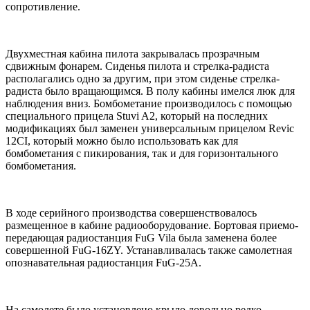
сопротивление.
Двухместная кабина пилота закрывалась прозрачным
сдвижным фонарем. Сиденья пилота и стрелка-радиста
располагались одно за другим, при этом сиденье стрелка-
радиста было вращающимся. В полу кабины имелся люк для
наблюдения вниз. Бомбометание производилось с помощью
специального прицела Stuvi A2, который на последних
модификациях был заменен универсальным прицелом Revic
12CI, который можно было использовать как для
бомбометания с пикирования, так и для горизонтального
бомбометания.
В ходе серийного производства совершенствовалось
размещенное в кабине радиооборудование. Бортовая приемо-
передающая радиостанция FuG Vila была заменена более
совершенной FuG-16ZY. Устанавливалась также самолетная
опознавательная радиостанция FuG-25A.
На самолете было установлено крыло довольно редко