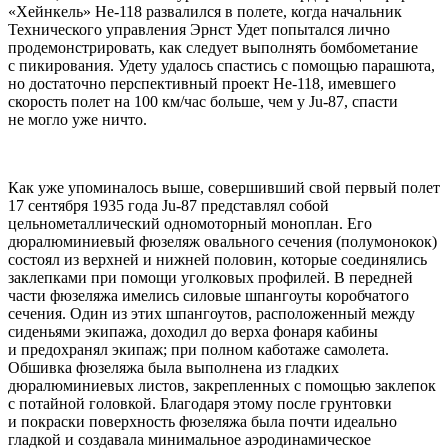
«Хейнкель» Не-118 развалился в полете, когда начальник
Технического управления Эрнст Удет попытался лично
продемонстрировать, как следует выполнять бомбометание
с пикирования. Удету удалось спастись с помощью парашюта,
но достаточно перспективный проект Не-118, имевшего
скорость полет на 100 км/час больше, чем у Ju-87, спасти
не могло уже ничто.
Как уже упоминалось выше, совершивший свой первый полет
17 сентября 1935 года Ju-87 представлял собой
цельнометаллический одномоторный моноплан. Его
дюралюминиевый фюзеляж овального сечения (полумонокок)
состоял из верхней и нижней половин, которые соединялись
заклепками при помощи уголковых профилей. В передней
части фюзеляжа имелись силовые шпангоуты коробчатого
сечения. Один из этих шпангоутов, расположенный между
сиденьями экипажа, доходил до верха фонаря кабины
и предохранял экипаж; при полном каботаже самолета.
Обшивка фюзеляжа была выполнена из гладких
дюралюминиевых листов, закрепленных с помощью заклепок
с потайной головкой. Благодаря этому после грунтовки
и покраски поверхность фюзеляжа была почти идеально
гладкой и создавала минимальное аэродинамическое