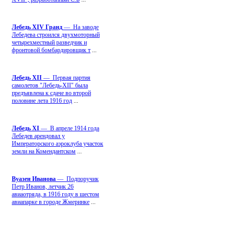
Лебедь ХIV Гранд
— На заводе
Лебедева строился двухмоторный
четырехместный разведчик и
фронтовой бомбардировщик т
...
Лебедь ХII
— Первая партия
самолетов "Лебедь-ХII" была
предъявлена к сдаче во второй
половине лета 1916 год
...
Лебедь ХI
— В апреле 1914 года
Лебедев арендовал у
Императорского аэроклуба участок
земли на Комендантском
...
Вуазен Иванова
— Подпоручик
Петр Иванов, летчик 26
авиаотряда, в 1916 году в шестом
авиапарке в городе Жмеринке
...