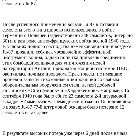
самолетов Ju-87.
После успешного применения восьми Ju-87 в Испании
самолеты этого типа широко использовались в войне
Германии с Польшей (задействовано 348 самолетов, потеряно
30) и в разгроме англо-французских войск весной 1940 года.
В условиях полного господства немецкой авиации в воздухе
Ju-87 проявили себя как чрезвычайно эффективный
инструмент войны, однако попытка привлечь соединения
этих бомбардировщиков для уничтожения целей
на территории Англии, прикрытой мощной системой ПВО,
окончилась полным провалом. Практически не имевшие
броневой защиты тихоходные пикировщики со слабым
оборонительным вооружением стали легкой добычей
английских «Спитфайров» и «Харрикейнов». Например, 16
сентября 1940 года было сбито 23 самолета 2-й штурмовой
эскадры «Иммельман». Тремя днями позже из 16 поднявшихся
в воздух Ju-87 77-й штурмовой эскадры было потеряно 12
самолетов и так далее.
В результате высоких потерь уже через 6 дней после начала