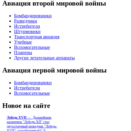
Авиация второй мировой войны
Бомбардировщики
Разведчики
Истребители
Штурмовики
Транспортная авиация
Учебные
Вспомогательные
Планеры
Другие летательные аппараты
Авиация первой мировой войны
Бомбардировщики
Истребители
Вспомогательные
Новое на сайте
Лебедь ХVII
— Дальнейшим
развитием "Лебедя-ХII" стал
двухстоечный разведчик "Лебедь-
XVII", разработанный С.Б
...