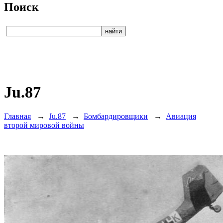
Поиск
Ju.87
Главная
→
Ju.87
→
Бомбардировщики
→
Авиация
второй мировой войны