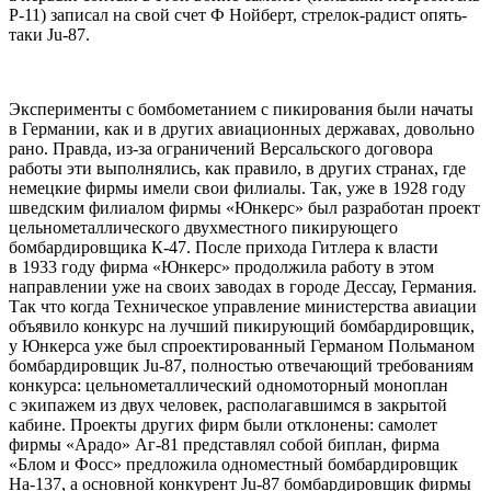
Р-11) записал на свой счет Ф Нойберт, стрелок-радист опять-
таки Ju-87.
Эксперименты с бомбометанием с пикирования были начаты
в Германии, как и в других авиационных державах, довольно
рано. Правда, из-за ограничений Версальского договора
работы эти выполнялись, как правило, в других странах, где
немецкие фирмы имели свои филиалы. Так, уже в 1928 году
шведским филиалом фирмы «Юнкерс» был разработан проект
цельнометаллического двухместного пикирующего
бомбардировщика К-47. После прихода Гитлера к власти
в 1933 году фирма «Юнкерс» продолжила работу в этом
направлении уже на своих заводах в городе Дессау, Германия.
Так что когда Техническое управление министерства авиации
объявило конкурс на лучший пикирующий бомбардировщик,
у Юнкерса уже был спроектированный Германом Польманом
бомбардировщик Ju-87, полностью отвечающий требованиям
конкурса: цельнометаллический одномоторный моноплан
с экипажем из двух человек, располагавшимся в закрытой
кабине. Проекты других фирм были отклонены: самолет
фирмы «Арадо» Аг-81 представлял собой биплан, фирма
«Блом и Фосс» предложила одноместный бомбардировщик
На-137, а основной конкурент Ju-87 бомбардировщик фирмы