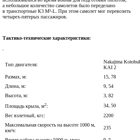
а небольшое количество самолетов было переделано
в транспортные К3 М³-L. При этом самолет мог перевозить
четырех-пятерых пассажиров.
Тактико-технические характеристики:
.
Nakajima Kotobuk
Тип двигателя:
KAI 2
Размах, м:
15, 78
Длина, м:
9, 54
Высота, м:
3, 82
2
34, 50
Площадь крыла, м
:
Вес взлетный, кгс:
2200
Максимальная скорость на высоте 1000 м,
235
км/ч:
Время набора высоты 5000 м, мин:
9, 5