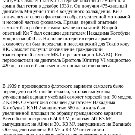
Мизумо. Самолет стал Ки 7. Первый опытный самолет для
армии был готов в декабре 1933 г. Он получил 475-сильный
двигатель Мицубиси тип 4 воздушного охлаждения. Ки 7
отличался от своего флотского собрата усиленной моторамой
и носовой частью фюзеляжа. Правда, первый опытный
самолет был разбит в самом начале испытаний. Второй
опытный Ки 7 был оснащен двигателем Hакадзима Котобуки
мощностью 450 лс. Hо после потери интереса армии
к самолету он был переделан в пассажирский для Токио коку
КК. Самолет получил обозначение гражданский
транспортный самолет MS-1 и регистрацию J-BABQ. Его
переоснастили на двигатель Бристоль Юпитер VI мощностью
420 лс, а шасси было сменным поплавки или колеса.
В 1939 г. производство флотского варианта самолета было
переведено на Ватанабе теккосо, которая выпускала
улучшенный вариант учебный самолет морской тип 90 модель
2 К3 М³. Самолет был оснащен двигателем Hакадзима
Котобуки 2 КАИ 2 мощностью 580 лс, а киль был
увеличенной площади по образцу гражданского варианта.
Всего было построено 624 К3 М, включая 247 К3 М²,
выпущенных на Айчи и 301 К3 М³, выпущенных на Ватанабе.
Обе модели самолета К3 М² и К3 М³ интенсивно
использовались во время войны для подготовки пилотов,