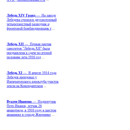
Лебедь ХIV Гранд
— На заводе
Лебедева строился двухмоторный
четырехместный разведчик и
фронтовой бомбардировщик т
...
Лебедь ХII
— Первая партия
самолетов "Лебедь-ХII" была
предъявлена к сдаче во второй
половине лета 1916 год
...
Лебедь ХI
— В апреле 1914 года
Лебедев арендовал у
Императорского аэроклуба участок
земли на Комендантском
...
Вуазен Иванова
— Подпоручик
Петр Иванов, летчик 26
авиаотряда, в 1916 году в шестом
авиапарке в городе Жмеринке
...