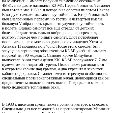
на Мицубиси. Самолет получил фирменное обозначение
4MS1, а во флоте назывался К3 М1. Первый опытный самолет
был готов в мае 1930 г. и вскоре был облетан пилотом Hакава.
В воздухе самолет оказался неустойчивым. Второй опытный
был аналогичным первому, но третий и четвертый имели
большую V-образность крыла, что улучшило устойчивость
в полете. Однако самолет все еще страдал от детских
болезней: двигатель сильно вибрировал, перегревался,
поэтому прежде чем принять самолет, флот потребовал
поставить на него мотор воздушного охлаждения Хитачи
Амаказе 11 мощностью 340 лс. После этого самолет был
запущен в серию под обозначением К3 М² учебный самолет
морской тип 90 модель 1. Самолет кроме Мицубиси
выпускала Айчи токей денки КК. К3 М² вооружался 7, 7 мм
пулеметом на открытой турели. Пилот также располагался
в открытой кабине над крылом, а два курсанта в закрытой
кабине под крылом. Самолет имел интересную особенность:
специальный противокапотажный кабан, являющийся как бы
продолжением подкосов стоек шасси. Под крылом можно
было подвесить топливные баки.
В 1933 г. японская армия также проявила интерес к самолету.
Специально для нее самолет был перепроектирован Масакиси