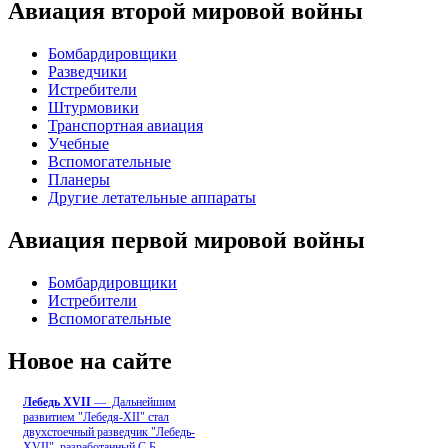
Авиация второй мировой войны
Бомбардировщики
Разведчики
Истребители
Штурмовики
Транспортная авиация
Учебные
Вспомогательные
Планеры
Другие летательные аппараты
Авиация первой мировой войны
Бомбардировщики
Истребители
Вспомогательные
Новое на сайте
Лебедь ХVII
— Дальнейшим
развитием "Лебедя-ХII" стал
двухстоечный разведчик "Лебедь-
XVII", разработанный С.Б
...