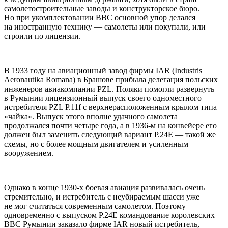
самолетостроительные заводы и конструкторское бюро.
Но при укомплектовании ВВС основной упор делался
на иностранную технику — самолеты или покупали, или
строили по лицензии.
В 1933 году на авиационный завод фирмы IAR (Industris
Aeronautika Romana) в Брашове прибыла делегация польских
инженеров авиакомпании PZL. Поляки помогли развернуть
в Румынии лицензионный выпуск своего одноместного
истребителя PZL Р.11f с верхнерасположенным крылом типа
«чайка». Выпуск этого вполне удачного самолета
продолжался почти четыре года, а в 1936-м на конвейере его
должен был заменить следующий вариант Р.24Е — такой же
схемы, но с более мощным двигателем и усиленным
вооружением.
Однако в конце 1930-х боевая авиация развивалась очень
стремительно, и истребитель с неубираемым шасси уже
не мог считаться современным самолетом. Поэтому
одновременно с выпуском Р.24Е командование королевских
ВВС Румынии заказало фирме IAR новый истребитель,