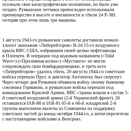
осознали свое катастрофическое положение, но было уже
поздно. Румынские летчики превосходно использовали
преимущество в высоте и внезапности и сбили 24 P-38J,
потеряв при этом лишь три машины.
1 августа 1943-го румынские самолеты доставили немало
хлопот экипажам «Либерейторов» В-24 15-го воздушного
крыла ВВС США, избравшим своей целью нефтезаводы
в Плоешти. В операции под кодовым названием («Tidal
Wave») («Приливная волна») «Мустанги» не могли
сопровождать свои бомбардировщики, и треть всех
«Либерейторов» удалось сбить. 20 августа 1944-го советские
войска перешли Прут, и диктатор Антонеску был свергнут.
Через четыре дня Румыния объявила войну своему бывшему
союзнику Германии, и румынские войска перешли под
командование Красной Армии. ВВС страны вошли в состав 5-
й советской воздушной армии (2-й Украинский фронт). 26
оставшихся IAR-80 и IAR-81 65-й и 66-й эскадрилий 2-й
группы выполняли вылеты из Сомешены на поддержку
советских частей до конца октября 1944-го, а затем перелетели
с наступающими войсками в Венгрию.