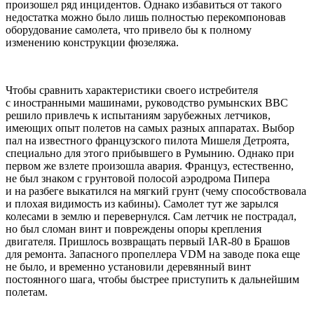
произошел ряд инцидентов. Однако избавиться от такого
недостатка можно было лишь полностью перекомпоновав
оборудование самолета, что привело бы к полному
изменению конструкции фюзеляжа.
Чтобы сравнить характеристики своего истребителя
с иностранными машинами, руководство румынских ВВС
решило привлечь к испытаниям зарубежных летчиков,
имеющих опыт полетов на самых разных аппаратах. Выбор
пал на известного французского пилота Мишеля Детроята,
специально для этого прибывшего в Румынию. Однако при
первом же взлете произошла авария. Француз, естественно,
не был знаком с грунтовой полосой аэродрома Пипера
и на разбеге выкатился на мягкий грунт (чему способствовала
и плохая видимость из кабины). Самолет тут же зарылся
колесами в землю и перевернулся. Сам летчик не пострадал,
но был сломан винт и повреждены опоры крепления
двигателя. Пришлось возвращать первый IAR-80 в Брашов
для ремонта. Запасного пропеллера VDM на заводе пока еще
не было, и временно установили деревянный винт
постоянного шага, чтобы быстрее приступить к дальнейшим
полетам.