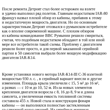
После ремонта Детроят стал более осторожен на взлете
и удачно выполнил ряд полетов. Главным недостатком IAR-80
француз назвал плохой обзор из кабины, прибавив к этому
и недостаточную мощность двигателя. Но по основным
характеристикам Детроят отозвался о румынском истребителе
как о вполне современной машине. С плохим обзором
из кабины командование ВВС Румынии решило смириться,
считая, что подобным недостатком обладают в той или иной
мере все истребители такой схемы. Проблему с двигателем
решили более просто, и для первой заказанной серийной
партии в 50 самолетов выбрали более мощную модификацию
двигателя IAR-K14.
Кроме установки нового мотора IAR-К14-III С-36 взлетной
мощностью 930 л. с. , в серийный вариант внесли и другие
изменения. Площадь крыла увеличили с 15, 5 м² до 16 м²,
а размах — с 10 м до 10, 52 м. Из-за новых элементов
крепления двигателя возросла с 8, 16 до 8, 9 м и длина
самолета, а увеличенная емкость топливной системы
составила 455 л. Новой стала и конструкция фонаря
кабины — он выполнялся полностью застекленным
со сдвижной назад секцией. На серийных машинах