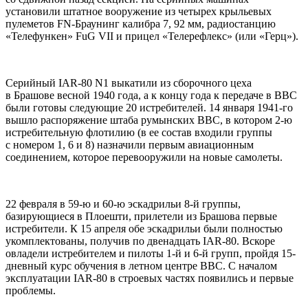
установили штатное вооружение из четырех крыльевых
пулеметов FN-Браунинг калибра 7, 92 мм, радиостанцию
«Телефункен» FuG VII и прицел «Телерефлекс» (или «Герц»).
Серийный IAR-80 N1 выкатили из сборочного цеха
в Брашове весной 1940 года, а к концу года к передаче в ВВС
были готовы следующие 20 истребителей. 14 января 1941-го
вышло распоряжение штаба румынских ВВС, в котором 2-ю
истребительную флотилию (в ее состав входили группы
с номером 1, 6 и 8) назначили первым авиационным
соединением, которое перевооружили на новые самолеты.
22 февраля в 59-ю и 60-ю эскадрильи 8-й группы,
базирующиеся в Плоешти, прилетели из Брашова первые
истребители. К 15 апреля обе эскадрильи были полностью
укомплектованы, получив по двенадцать IAR-80. Вскоре
овладели истребителем и пилоты 1-й и 6-й групп, пройдя 15-
дневный курс обучения в летном центре ВВС. С началом
эксплуатации IAR-80 в строевых частях появились и первые
проблемы.