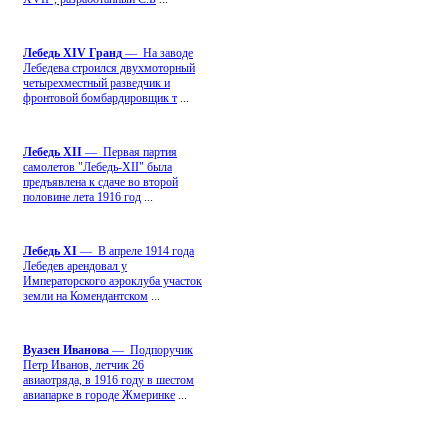
Лебедь ХIV Гранд
— На заводе
Лебедева строился двухмоторный
четырехместный разведчик и
фронтовой бомбардировщик т
...
Лебедь ХII
— Первая партия
самолетов "Лебедь-ХII" была
предъявлена к сдаче во второй
половине лета 1916 год
...
Лебедь ХI
— В апреле 1914 года
Лебедев арендовал у
Императорского аэроклуба участок
земли на Комендантском
...
Вуазен Иванова
— Подпоручик
Петр Иванов, летчик 26
авиаотряда, в 1916 году в шестом
авиапарке в городе Жмеринке
...