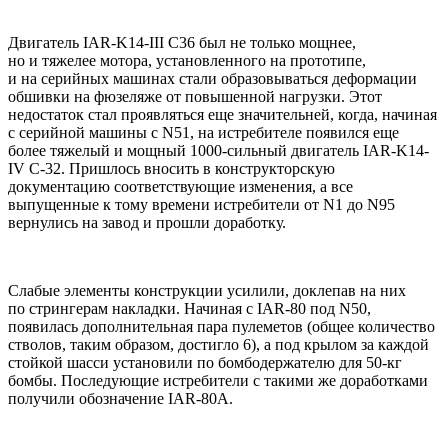
Двигатель IAR-K14-III С36 был не только мощнее,
но и тяжелее мотора, установленного на прототипе,
и на серийных машинах стали образовываться деформации
обшивки на фюзеляже от повышенной нагрузки. Этот
недостаток стал проявляться еще значительней, когда, начиная
с серийной машины с N51, на истребителе появился еще
более тяжелый и мощный 1000-сильный двигатель IAR-K14-
IV С-32. Пришлось вносить в конструкторскую
документацию соответствующие изменения, а все
выпущенные к тому времени истребители от N1 до N95
вернулись на завод и прошли доработку.
Слабые элементы конструкции усилили, доклепав на них
по стрингерам накладки. Начиная с IAR-80 под N50,
появилась дополнительная пара пулеметов (общее количество
стволов, таким образом, достигло 6), а под крылом за каждой
стойкой шасси установили по бомбодержателю для 50-кг
бомбы. Последующие истребители с такими же доработками
получили обозначение IAR-80A.