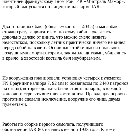
идентичен французскому Гном-Рон 14К «Мистраль-Мажор»,
который выпускался по лицензии на фирме IAR.
Два топливных бака (общая емкость — 403 л) и маслобак
стояли сразу за двигателем, поэтому кабина оказалась
довольно далеко от винта, что можно смело назвать
недостатком, поскольку летчик практически ничего не видел
перед собой на взлете. Основные стойки шасси с масляно-
воздушными амортизаторами, закрытые щитками, убирались
в крыло, а хвостовой костыль был неубираемым.
Из вооружения планировали установку четырех пулеметов
FN-Браунинг калибра 7, 92 мм (с боезапасом по 2440 патронов
на ствол), которые должны были стоять попарно, в каждой
консоли и стрелять вне плоскости винта. Правда, для первого
прототипа сделали исключение, вооружив его лишь двумя
пулеметами.
Работы по сборке первого самолета, получившего
обозначение IAR-80, начались весной 1938 года. К тому