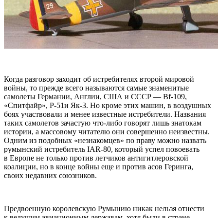
Когда разговор заходит об истребителях второй мировой
войны, то прежде всего называются самые знаменитые
самолеты Германии, Англии, США и СССР — Bf-109,
«Спитфайр», Р-51и Як-3. Но кроме этих машин, в воздушных
боях участвовали и менее известные истребители. Названия
таких самолетов зачастую что-либо говорят лишь знатокам
истории, а массовому читателю они совершенно неизвестны.
Одним из подобных «незнакомцев» по праву можно назвать
румынский истребитель IAR-80, который успел повоевать
в Европе не только против летчиков антигитлеровской
коалиции, но в конце войны еще и против асов Геринга,
своих недавних союзников.
Предвоенную королевскую Румынию никак нельзя отнести
к ведущим авиационным державам, хотя были в стране