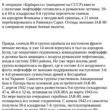
К операции «Барбаросса» (нападение на СССР) вместе
с пилотами люфтваффе готовились и румынские летчики. 59-
я и 60-я эскадрильи 8-й группы перелетели сначала
на аэродром Фошканы у молдавской границы, а 21 июня
перебазировались в Рамникул Сарат. Отсюда экипажи IAR-80
и совершили первые боевые вылеты.
Правда, сначала 80-я группа пробыла на восточном фронте
меньше месяца, и уже 14 июля вернулась в тыл на аэродром
Буззу, где оперативно подчинялась командованию люфтваффе
и должна была защищать с воздуха румынские нефтезаводы,
входя в систему ПВО района. Но уже через восемь дней
группа возвратилась на фронт, где в составе 4-го воздушного
флота люфтваффе ее экипажи поддерживали наступление 3-й
и 4-й румынских сухопутных армий в Бессарабии
и на Украине. Самолеты группы участвовали Авиационная
база в Пипера была основной для истребителей IAR-80.
С апреля 1942 года здесь разместилась 9-я группа (эскадрильи
47-я, 48-я и 52-я), летавшая на IAR-80A до марта 1943-го.
По мере выпуска очередных серийных IAR-80, ими
оснащались все новые соединения. С начала 1942-го самолеты
получила 58-я эскадрилья 7-й группы, эксплуатировавшая
истребители до июня 1944 года, заменив их потом на Bf-