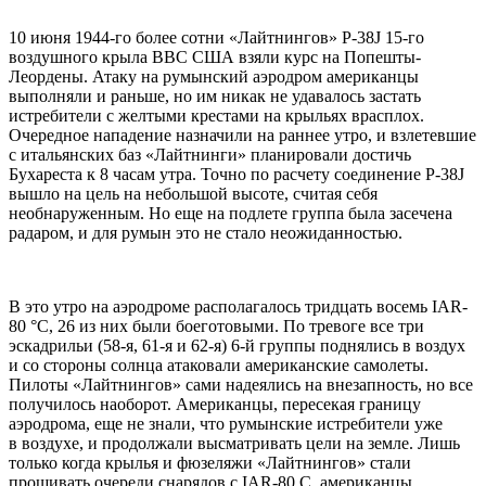
10 июня 1944-го более сотни «Лайтнингов» P-38J 15-го
воздушного крыла ВВС США взяли курс на Попешты-
Леордены. Атаку на румынский аэродром американцы
выполняли и раньше, но им никак не удавалось застать
истребители с желтыми крестами на крыльях врасплох.
Очередное нападение назначили на раннее утро, и взлетевшие
с итальянских баз «Лайтнинги» планировали достичь
Бухареста к 8 часам утра. Точно по расчету соединение P-38J
вышло на цель на небольшой высоте, считая себя
необнаруженным. Но еще на подлете группа была засечена
радаром, и для румын это не стало неожиданностью.
В это утро на аэродроме располагалось тридцать восемь IAR-
80 °C, 26 из них были боеготовыми. По тревоге все три
эскадрильи (58-я, 61-я и 62-я) 6-й группы поднялись в воздух
и со стороны солнца атаковали американские самолеты.
Пилоты «Лайтнингов» сами надеялись на внезапность, но все
получилось наоборот. Американцы, пересекая границу
аэродрома, еще не знали, что румынские истребители уже
в воздухе, и продолжали высматривать цели на земле. Лишь
только когда крылья и фюзеляжи «Лайтнингов» стали
прошивать очереди снарядов с IAR-80 C, американцы