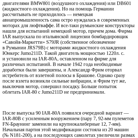
двигателями BMW801 (воздушного охлаждения) или DB601
(жидкостного охлаждения). Но на помощь Германии
рассчитывать не приходилось — немецкая
авиапромышленность сама остро нуждалась в современных
моторах для люфтваффе. И все-таки румынские конструкторы
нашли для испытаний немецкий мотор, причем дома. Фирма
IAR выпускала по итальянской лицензии бомбардировщик
«Савойя-Маркетти» S79JR (собственное обозначение
в Румынии JRS79B) с моторами жидкостного охлаждения
Юнкерс Jumo211D. Такой двигатель мощностью 1220л. с.
и установили на IAR-80A, оставленном на фирме для
различных испытаний. В начале 1942 года необходимые
доработки были завершены, и Александр Фрим оторвал
истребитель от взлетной полосы в Брашове. Однако сразу
после взлета возникли сильные вибрации, и Фрим тут же,
выключив мотор, совершил посадку. Больше попыток
облетать IAR-80 с Jumo211D не предпринимали.
После выпуска 90 IAR-80A появился очередной вариант —
IAR-80В с усиленным вооружением (пару 7, 92-мм пулеметов
FN-Браунинг заменили на крупнокалиберные 12, 7-мм).
Начальная партия этой модификации состояла из 20 машин
(№ N181-200), а на последующих самолетах увеличили размах