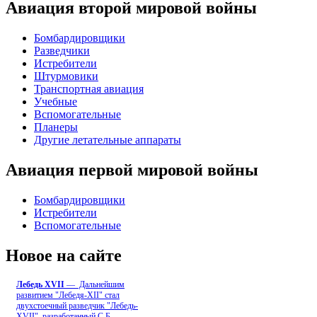
Авиация второй мировой войны
Бомбардировщики
Разведчики
Истребители
Штурмовики
Транспортная авиация
Учебные
Вспомогательные
Планеры
Другие летательные аппараты
Авиация первой мировой войны
Бомбардировщики
Истребители
Вспомогательные
Новое на сайте
Лебедь ХVII
— Дальнейшим
развитием "Лебедя-ХII" стал
двухстоечный разведчик "Лебедь-
XVII", разработанный С.Б
...