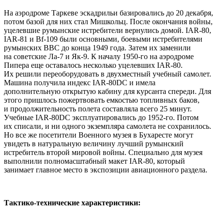
На аэродроме Таркеве эскадрильи базировались до 20 декабря,
потом базой для них стал Мишкольц. После окончания войны,
уцелевшие румынские истребители вернулись домой. IAR-80,
IAR-81 и Bf-109 были основными, боевыми истребителями
румынских ВВС до конца 1949 года. Затем их заменили
на советские Ла-7 и Як-9. К началу 1950-го на аэродроме
Пипера еще оставалось несколько уцелевших IAR-80.
Их решили переоборудовать в двухместный учебный самолет.
Машина получила индекс IAR-80DC и имела
дополнительную открытую кабину для курсанта спереди. Для
этого пришлось пожертвовать емкостью топливных баков,
и продолжительность полета составляла всего 25 минут.
Учебные IAR-80DC эксплуатировались до 1952-го. Потом
их списали, и ни одного экземпляра самолета не сохранилось.
Но все же посетители Военного музея в Бухаресте могут
увидеть в натуральную величину лучший румынский
истребитель второй мировой войны. Специально для музея
выполнили полномасштабный макет IAR-80, который
занимает главное место в экспозиции авиационного раздела.
Тактико-технические характеристики: