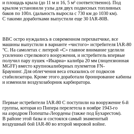
и площадь крыла (до 11 м и 16, 5 м² соответственно). Под
крылом установили узлы для двух подвесных топливных
баков по 100л. (дальность выросла с 730 км до 1030 км).
С такими доработками выпустили еще 30 IAR-80В.
ВВС остро нуждались в современном перехватчике, все
машины выпустили в варианте «чистого» истребителя IAR-80
°C. На самолетах с литерой «С» главное внимание уделили
усилению стрелкового вооружения, и истребитель впервые
получил пару пушек «Икариа» калибра 20 мм (лицензионная
MGFF) вместо крупнокалиберных пулеметов FN-
Браунинг. Для облегчения веса отказались от подкосов
стабилизатора. Кроме этого доработали бронирование кабины
и изменили воздухозаборник карбюратора.
Первые истребители IAR-80 C поступили на вооружение 6-й
группы, которая из Пипера перелетела в ноябре 1943-го
на аэродром Попешты-Леордены (также под Бухарестом).
В районе этой базы и состоялся самый знаменитый
воздушный бой IAR-80 во второй мировой войне.