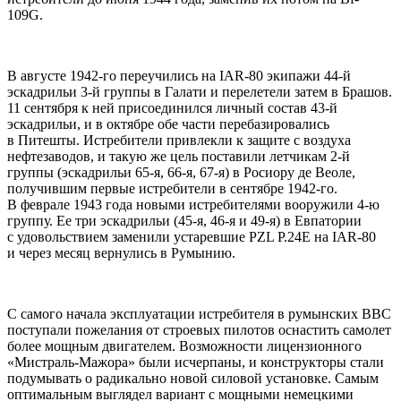
109G.
В августе 1942-го переучились на IAR-80 экипажи 44-й
эскадрильи 3-й группы в Галати и перелетели затем в Брашов.
11 сентября к ней присоединился личный состав 43-й
эскадрильи, и в октябре обе части перебазировались
в Питешты. Истребители привлекли к защите с воздуха
нефтезаводов, и такую же цель поставили летчикам 2-й
группы (эскадрильи 65-я, 66-я, 67-я) в Росиору де Веоле,
получившим первые истребители в сентябре 1942-го.
В феврале 1943 года новыми истребителями вооружили 4-ю
группу. Ее три эскадрильи (45-я, 46-я и 49-я) в Евпатории
с удовольствием заменили устаревшие PZL P.24E на IAR-80
и через месяц вернулись в Румынию.
С самого начала эксплуатации истребителя в румынских ВВС
поступали пожелания от строевых пилотов оснастить самолет
более мощным двигателем. Возможности лицензионного
«Мистраль-Мажора» были исчерпаны, и конструкторы стали
подумывать о радикально новой силовой установке. Самым
оптимальным выглядел вариант с мощными немецкими