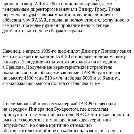
времени завод IAR уже был национализирован, а его
генеральным директором назначили Визиру Гросу. Такая
перемена в судьбе авиакомпании, получившей новую
аббревиатуру RAIAR, пошла на пользу строительству нового
самолета, поскольку финансирование велось теперь
дополнительно и через бюджет страны.
Наконец, в апреле 1939-го шеф-пилот Димитру Попеску занял
место в открытой кабине IAR-80 и впервые поднял машину
в воздух. Заводские испытания проходили на аэродроме
в Брашове. Полученные характеристики истребителя
оказались вполне обнадеживающими. IAR-80 разгонялся
на высоте 4500 м до 510 км/ч, набирал 5000 м за 6 минут,
а максимальная высота полета составляла 11 км.
После заводской программы первый IAR-80 перегнали
на аэродром Пипера под Бухарестом, где к полетам
приступили и летчики-испытатели ВВС. Они также оценили
высокие скоростные и маневренные характеристики
истребителя, но очень критично отозвались
об отвратительном обзоре из кабины на взлете, из-за чего