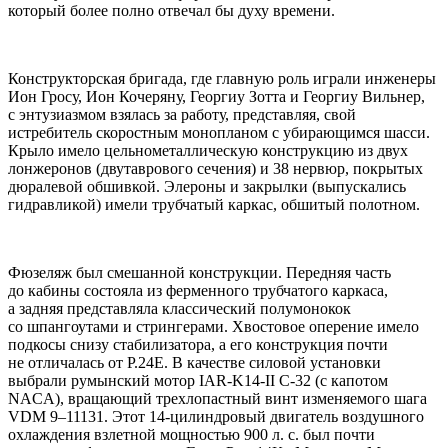
который более полно отвечал бы духу времени.
Конструкторская бригада, где главную роль играли инженеры
Ион Гросу, Ион Кочеряну, Георгиу Зотта и Георгиу Вильнер,
с энтузиазмом взялась за работу, представляя, свой
истребитель скоростным монопланом с убирающимся шасси.
Крыло имело цельнометаллическую конструкцию из двух
лонжеронов (двутаврового сечения) и 38 нервюр, покрытых
дюралевой обшивкой. Элероны и закрылки (выпускались
гидравликой) имели трубчатый каркас, обшитый полотном.
Фюзеляж был смешанной конструкции. Передняя часть
до кабины состояла из ферменного трубчатого каркаса,
а задняя представляла классический полумонокок
со шпангоутами и стрингерами. Хвостовое оперение имело
подкосы снизу стабилизатора, а его конструкция почти
не отличалась от Р.24Е. В качестве силовой установки
выбрали румынский мотор IAR-K14-II С-32 (с капотом
NACA), вращающий трехлопастный винт изменяемого шага
VDM 9–11131. Этот 14-цилиндровый двигатель воздушного
охлаждения взлетной мощностью 900 л. с. был почти