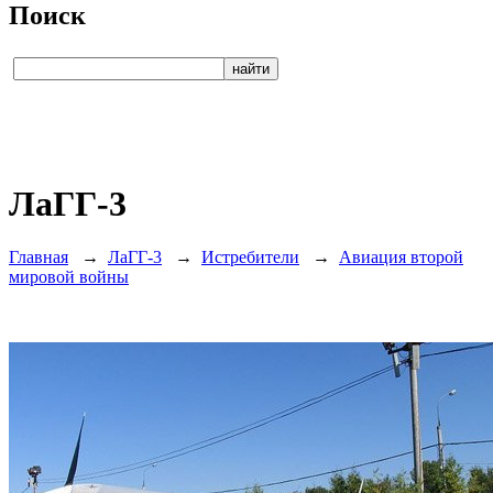
Поиск
ЛаГГ-3
Главная
→
ЛаГГ-3
→
Истребители
→
Авиация второй
мировой войны