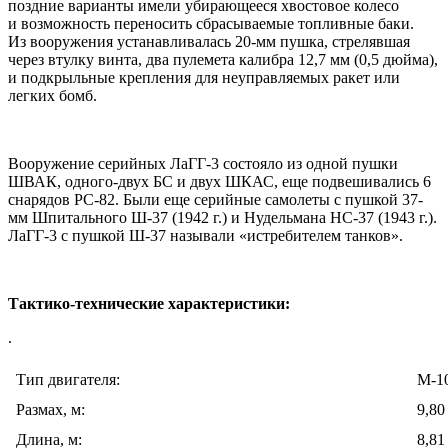
поздние варианты имели убирающееся хвостовое колесо
и возможность переносить сбрасываемые топливные баки.
Из вооружения устанавливалась 20-мм пушка, стрелявшая
через втулку винта, два пулемета калибра 12,7 мм (0,5 дюйма),
и подкрыльные крепления для неуправляемых ракет или
легких бомб.
Вооружение серийных ЛаГГ-3 состояло из одной пушки
ШВАК, одного-двух БС и двух ШКАС, еще подвешивались 6
снарядов РС-82. Были еще серийные самолеты с пушкой 37-
мм Шпитального Ш-37 (1942 г.) и Нудельмана НС-37 (1943 г.).
ЛаГГ-3 с пушкой Ш-37 называли «истребителем танков».
Тактико-технические характеристики:
.
Тип двигателя:
М-1
Размах, м:
9,80
Длина, м:
8,81