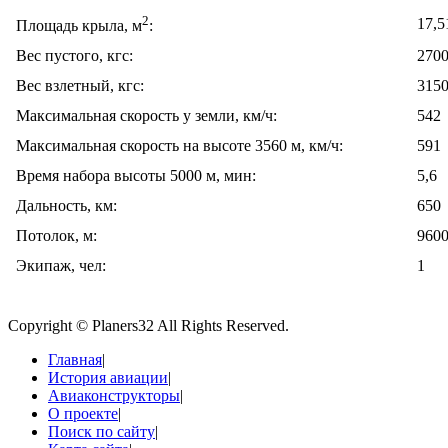
2
17,5
Площадь крыла, м
:
Вес пустого, кгс:
270
Вес взлетный, кгс:
315
Максимальная скорость у земли, км/ч:
542
Максимальная скорость на высоте 3560 м, км/ч:
591
Время набора высоты 5000 м, мин:
5,6
Дальность, км:
650
Потолок, м:
960
Экипаж, чел:
1
Copyright © Planers32 All Rights Reserved.
Главная
|
История авиации
|
Авиаконструкторы
|
О проекте
|
Поиск по сайту
|