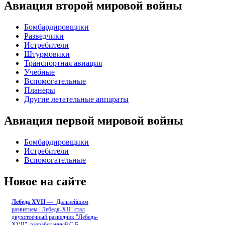
Авиация второй мировой войны
Бомбардировщики
Разведчики
Истребители
Штурмовики
Транспортная авиация
Учебные
Вспомогательные
Планеры
Другие летательные аппараты
Авиация первой мировой войны
Бомбардировщики
Истребители
Вспомогательные
Новое на сайте
Лебедь ХVII
— Дальнейшим
развитием "Лебедя-ХII" стал
двухстоечный разведчик "Лебедь-
XVII", разработанный С.Б
...