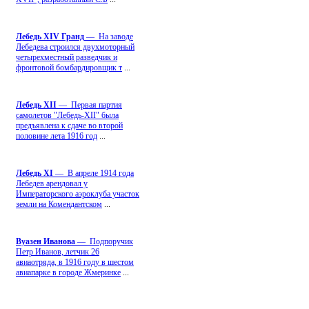
Лебедь ХIV Гранд
— На заводе
Лебедева строился двухмоторный
четырехместный разведчик и
фронтовой бомбардировщик т
...
Лебедь ХII
— Первая партия
самолетов "Лебедь-ХII" была
предъявлена к сдаче во второй
половине лета 1916 год
...
Лебедь ХI
— В апреле 1914 года
Лебедев арендовал у
Императорского аэроклуба участок
земли на Комендантском
...
Вуазен Иванова
— Подпоручик
Петр Иванов, летчик 26
авиаотряда, в 1916 году в шестом
авиапарке в городе Жмеринке
...