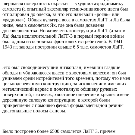
шершавая поверхность окраски — ухудшил аэродинамику
самолета (а опытный экземпляр темно-вишневого цвета был
отполирован до блеска, за что его называли «рояль» или
«радиола»). Общая культура веса в самолетах ЛаГГ и Ла была
ниже, чем в самолетах Як, где она была доведена
до совершенства. Но живучесть конструкции ЛаГГ (а затем
Ла) была исключительной ЛаГГ-3 в первый период войны
был одним из основных фронтовых истребителей. В 1941—
1943 гг. заводы построили свыше 6,5 тыс. самолетов ЛаГГ.
Это был свободнонесущий низкоплан, имевший гладкие
обводы и убирающееся шасси с хвостовым колесом; он был
уникален среди истребителей того времени, потому что имел
цельнодеревянную конструкцию, за исключением имевших
металлический каркас и полотняную обшивку рулевых
поверхностей; фюзеляж, хвостовое оперение и крылья имели
деревянную силовую конструкцию, к которой были
прикреплены с помощью фенол-формальдегидной резины
диагональные полосы фанеры.
Было построено более 6500 самолетов ЛаГГ-3, причем