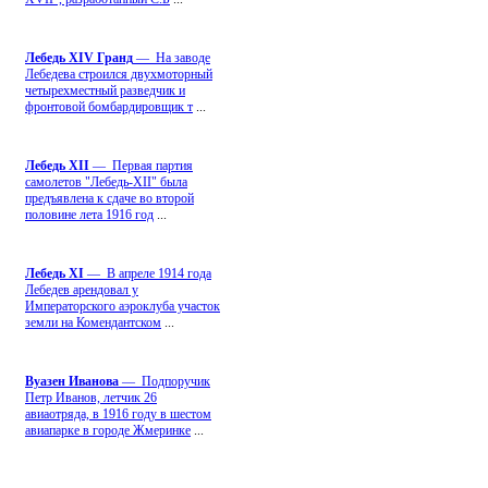
Лебедь ХIV Гранд
— На заводе
Лебедева строился двухмоторный
четырехместный разведчик и
фронтовой бомбардировщик т
...
Лебедь ХII
— Первая партия
самолетов "Лебедь-ХII" была
предъявлена к сдаче во второй
половине лета 1916 год
...
Лебедь ХI
— В апреле 1914 года
Лебедев арендовал у
Императорского аэроклуба участок
земли на Комендантском
...
Вуазен Иванова
— Подпоручик
Петр Иванов, летчик 26
авиаотряда, в 1916 году в шестом
авиапарке в городе Жмеринке
...