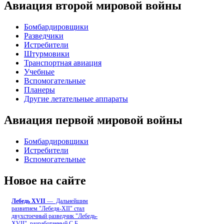
Авиация второй мировой войны
Бомбардировщики
Разведчики
Истребители
Штурмовики
Транспортная авиация
Учебные
Вспомогательные
Планеры
Другие летательные аппараты
Авиация первой мировой войны
Бомбардировщики
Истребители
Вспомогательные
Новое на сайте
Лебедь ХVII
— Дальнейшим
развитием "Лебедя-ХII" стал
двухстоечный разведчик "Лебедь-
XVII", разработанный С.Б
...