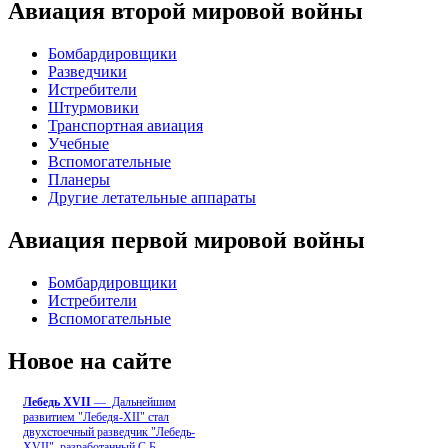
Авиация второй мировой войны
Бомбардировщики
Разведчики
Истребители
Штурмовики
Транспортная авиация
Учебные
Вспомогательные
Планеры
Другие летательные аппараты
Авиация первой мировой войны
Бомбардировщики
Истребители
Вспомогательные
Новое на сайте
Лебедь ХVII
— Дальнейшим
развитием "Лебедя-ХII" стал
двухстоечный разведчик "Лебедь-
XVII", разработанный С.Б
...