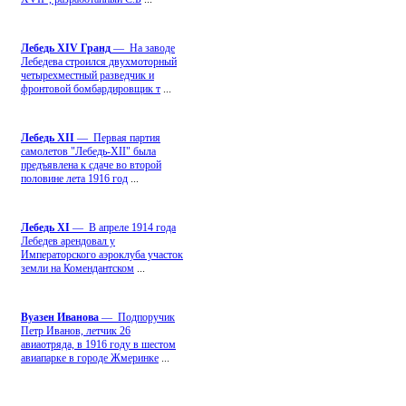
Лебедь ХIV Гранд
— На заводе
Лебедева строился двухмоторный
четырехместный разведчик и
фронтовой бомбардировщик т
...
Лебедь ХII
— Первая партия
самолетов "Лебедь-ХII" была
предъявлена к сдаче во второй
половине лета 1916 год
...
Лебедь ХI
— В апреле 1914 года
Лебедев арендовал у
Императорского аэроклуба участок
земли на Комендантском
...
Вуазен Иванова
— Подпоручик
Петр Иванов, летчик 26
авиаотряда, в 1916 году в шестом
авиапарке в городе Жмеринке
...