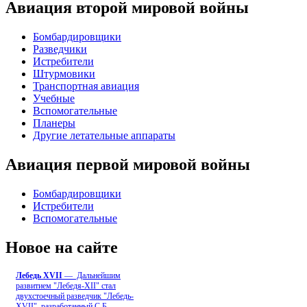
Авиация второй мировой войны
Бомбардировщики
Разведчики
Истребители
Штурмовики
Транспортная авиация
Учебные
Вспомогательные
Планеры
Другие летательные аппараты
Авиация первой мировой войны
Бомбардировщики
Истребители
Вспомогательные
Новое на сайте
Лебедь ХVII
— Дальнейшим
развитием "Лебедя-ХII" стал
двухстоечный разведчик "Лебедь-
XVII", разработанный С.Б
...