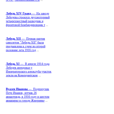
Лебедь ХIV Гранд
— На заводе
Лебедева строился двухмоторный
четырехместный разведчик и
фронтовой бомбардировщик т
...
Лебедь ХII
— Первая партия
самолетов "Лебедь-ХII" была
предъявлена к сдаче во второй
половине лета 1916 год
...
Лебедь ХI
— В апреле 1914 года
Лебедев арендовал у
Императорского аэроклуба участок
земли на Комендантском
...
Вуазен Иванова
— Подпоручик
Петр Иванов, летчик 26
авиаотряда, в 1916 году в шестом
авиапарке в городе Жмеринке
...