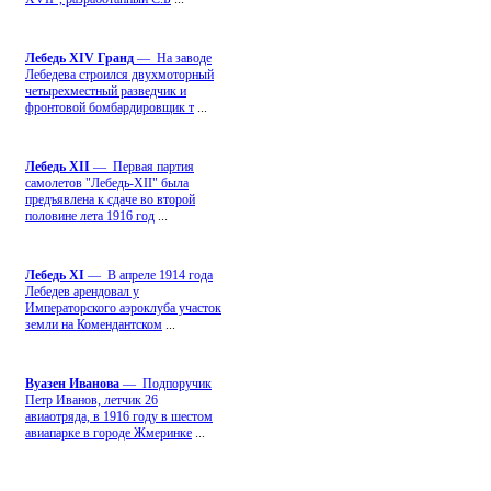
Лебедь ХIV Гранд
— На заводе
Лебедева строился двухмоторный
четырехместный разведчик и
фронтовой бомбардировщик т
...
Лебедь ХII
— Первая партия
самолетов "Лебедь-ХII" была
предъявлена к сдаче во второй
половине лета 1916 год
...
Лебедь ХI
— В апреле 1914 года
Лебедев арендовал у
Императорского аэроклуба участок
земли на Комендантском
...
Вуазен Иванова
— Подпоручик
Петр Иванов, летчик 26
авиаотряда, в 1916 году в шестом
авиапарке в городе Жмеринке
...