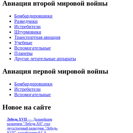
Авиация второй мировой войны
Бомбардировщики
Разведчики
Истребители
Штурмовики
Транспортная авиация
Учебные
Вспомогательные
Планеры
Другие летательные аппараты
Авиация первой мировой войны
Бомбардировщики
Истребители
Вспомогательные
Новое на сайте
Лебедь ХVII
— Дальнейшим
развитием "Лебедя-ХII" стал
двухстоечный разведчик "Лебедь-
XVII", разработанный С.Б
...