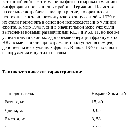
«странной войны» эти машины фотографировали «линию
Зигфрида» и приграничные районы Германии. Несмотря
на сильное истребительное прикрытие, «мюро» несли
постоянные потери, поэтому уже к концу сентября 1939 г.
их стали применять в основном непосредственно у линии
фронта. К маю 1940 г. они в значительной мере уже были
вытеснены новыми разведчиками R637 и Р.63. 11, но все же
успели внести свой вклад в боевые операции французских
ВВС в мае — июне при отражении наступления немцев,
действуя на всех участках фронта. В июле 1940 г. их сняли
с вооружения и пустили на слом.
Тактико-технические характеристики:
.
Тип двигателя:
Hispano-Suiza 12Y
Размах, м:
15, 40
Длина, м:
9, 95
Высота, м:
3, 58