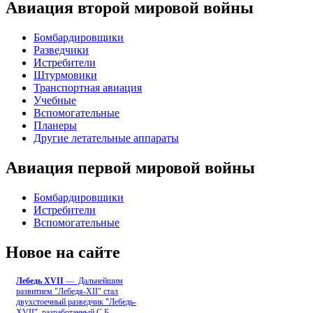
Авиация второй мировой войны
Бомбардировщики
Разведчики
Истребители
Штурмовики
Транспортная авиация
Учебные
Вспомогательные
Планеры
Другие летательные аппараты
Авиация первой мировой войны
Бомбардировщики
Истребители
Вспомогательные
Новое на сайте
Лебедь ХVII
— Дальнейшим
развитием "Лебедя-ХII" стал
двухстоечный разведчик "Лебедь-
XVII", разработанный С.Б
...