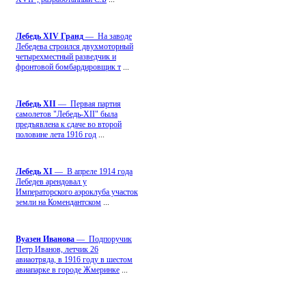
Лебедь ХIV Гранд
— На заводе
Лебедева строился двухмоторный
четырехместный разведчик и
фронтовой бомбардировщик т
...
Лебедь ХII
— Первая партия
самолетов "Лебедь-ХII" была
предъявлена к сдаче во второй
половине лета 1916 год
...
Лебедь ХI
— В апреле 1914 года
Лебедев арендовал у
Императорского аэроклуба участок
земли на Комендантском
...
Вуазен Иванова
— Подпоручик
Петр Иванов, летчик 26
авиаотряда, в 1916 году в шестом
авиапарке в городе Жмеринке
...